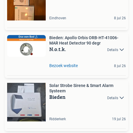
Eindhoven
8 jul 26
Bieden: Apollo Orbis ORB-HT-41006-
MAR Heat Detector 90 degr
N.o.t.k.
Details
Bezoek website
8 jul 26
Solar Strobe Sirene & Smart Alarm
Systeem
Bieden
Details
Ridderkerk
19 jul 26