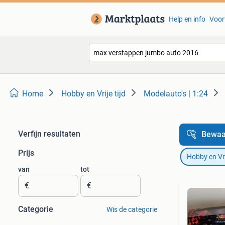
Help en info
Voor
Home
Hobby en Vrije tijd
Modelauto's | 1:24
Verfijn resultaten
Bewaa
Prijs
Hobby en Vrij
van
tot
€
€
Categorie
Wis de categorie