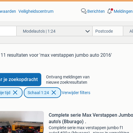
waarden
Veiligheidscentrum
Berichten
Meldingen
Modelauto's | 1:24
A
11 resultaten
voor 'max verstappen jumbo auto 2016'
Ontvang meldingen van
r je zoekopdracht
nieuwe zoekresultaten
e tijd
Schaal 1:24
Verwijder filters
Complete serie Max Verstappen Jumbo
auto's (Bburago) .
Complete serie max verstappen jumbo f1