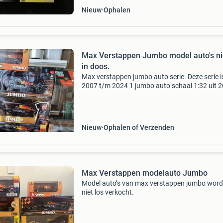
Nieuw
Ophalen
Max Verstappen Jumbo model auto's n
in doos.
Max verstappen jumbo auto serie. Deze serie i
2007 t/m 2024 1 jumbo auto schaal 1:32 uit 
en erna zijn het schaal 1:24 geworden. Dus 7 
schaal 1:24. Ze zijn allemaal nieuw in de origin
Nieuw
Ophalen of Verzenden
Max Verstappen modelauto Jumbo
Model auto’s van max verstappen jumbo wor
niet los verkocht.