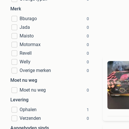
Merk
Bburago
0
Jada
0
Maisto
0
Motormax
0
Revell
0
Welly
0
Overige merken
0
Moet nu weg
Moet nu weg
0
Levering
Ophalen
1
Verzenden
0
Aangeboden sinds