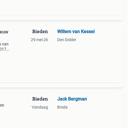
Bieden
Willem van Kessel
ieuw
29 mei 26
Den Dolder
s van
2017
stuks
el
Bieden
Jack Bergman
den
Vandaag
Breda