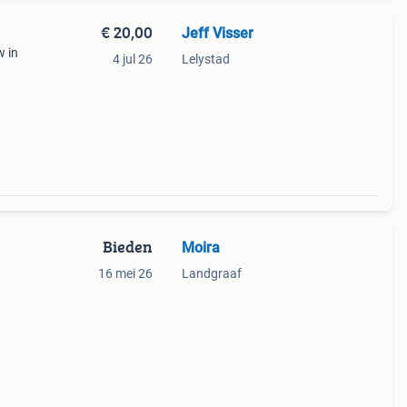
€ 20,00
Jeff Visser
w in
4 jul 26
Lelystad
Bieden
Moira
16 mei 26
Landgraaf