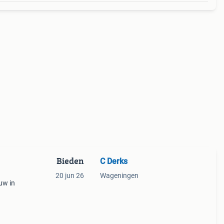
Bieden
C Derks
20 jun 26
Wageningen
uw in