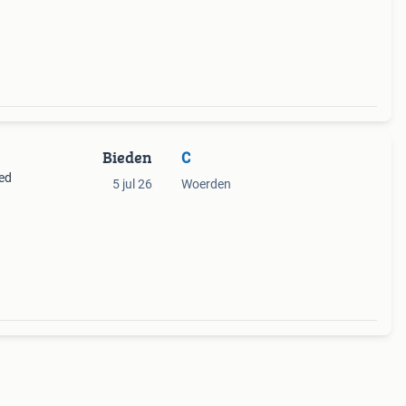
ing
Bieden
C
ed
5 jul 26
Woerden