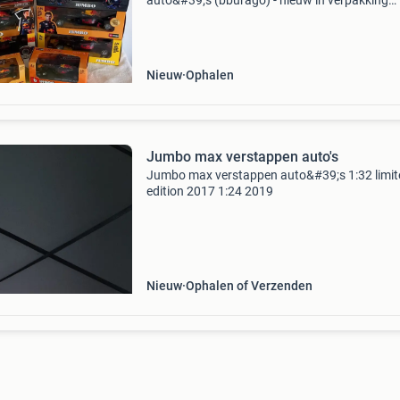
auto&#39;s (bburago) - nieuw in verpakking
aangeboden: een mooie en complete verzamel
van de bekende max verstappen formule 1-
modellen, gespaard bij jumbo
Nieuw
Ophalen
Jumbo max verstappen auto's
Jumbo max verstappen auto&#39;s 1:32 limit
edition 2017 1:24 2019
Nieuw
Ophalen of Verzenden