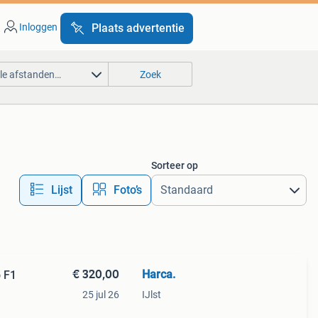
Inloggen
Plaats advertentie
lle afstanden…
Zoek
Sorteer op
Lijst
Foto’s
€ 320,00
Harca.
 F1
25 jul 26
IJlst