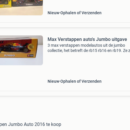
Nieuw
Ophalen of Verzenden
Max Verstappen auto's Jumbo uitgave
3 max verstappen modelautos uit de jumbo
collectie, het betreft de rb15 rb16 en rb19. Ze 
nog nieuw in de doos. Ik wil er 20 euro per stu
hebben of alle 3 samen voor 50 euro.
Nieuw
Ophalen of Verzenden
pen Jumbo Auto 2016 te koop