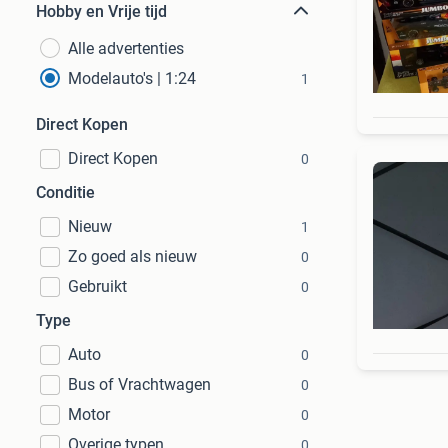
Hobby en Vrije tijd
Alle advertenties
Modelauto's | 1:24
1
Direct Kopen
Direct Kopen
0
Conditie
Nieuw
1
Zo goed als nieuw
0
Gebruikt
0
Type
Auto
0
Bus of Vrachtwagen
0
Motor
0
Overige typen
0