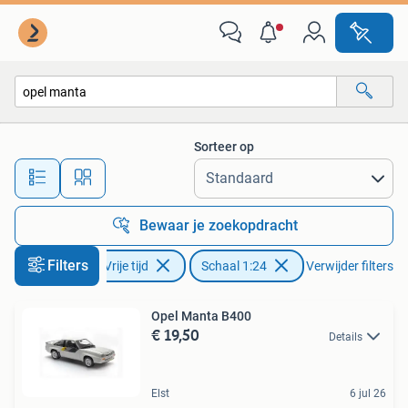
Modelauto's | 1:24
Sorteer op
Alle afstanden…
Bewaar je zoekopdracht
Filters
Hobby en Vrije tijd
Schaal 1:24
Verwijder filters
Opel Manta B400
€ 19,50
Details
Elst
6 jul 26