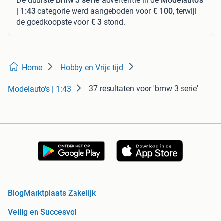
De duurste
Bmw 3 serie
advertentie in de
Modelauto's
| 1:43
categorie werd aangeboden voor
€ 100
, terwijl
de goedkoopste voor
€ 3
stond.
Home
Hobby en Vrije tijd
37 resultaten
voor 'bmw 3 serie'
Modelauto's | 1:43
Blog
Marktplaats Zakelijk
Veilig en Succesvol