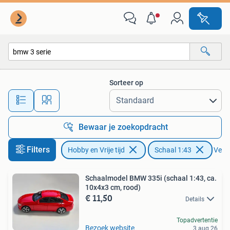
Modelauto's | 1:43
Sorteer op
Alle afstanden…
Bewaar je zoekopdracht
Filters
Hobby en Vrije tijd
Schaal 1:43
Verwi
Schaalmodel BMW 335i (schaal 1:43, ca.
10x4x3 cm, rood)
€ 11,50
Details
Topadvertentie
Bezoek website
3 aug 26