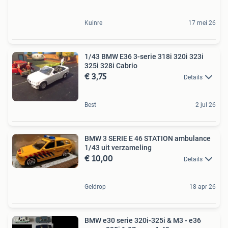
Kuinre
17 mei 26
1/43 BMW E36 3-serie 318i 320i 323i
325i 328i Cabrio
€ 3,75
Details
Best
2 jul 26
BMW 3 SERIE E 46 STATION ambulance
1/43 uit verzameling
€ 10,00
Details
Geldrop
18 apr 26
BMW e30 serie 320i-325i & M3 - e36