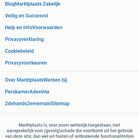
Blog
Marktplaats Zakelijk
Veilig en Succesvol
Help en Info
Voorwaarden
Privacyverklaring
Cookiebeleid
Privacyvoorkeuren
Over Marktplaats
Werken bij
Perskamer
Adevinta
2dehands
2ememain
Sitemap
Marktplaats is, voor zover wettelijk toegestaan, niet
aansprakelijk voor (gevolg)schade die voortkomt uit het gebruik
van deze site, dan wel uit fouten of ontbrekende functionaliteiten