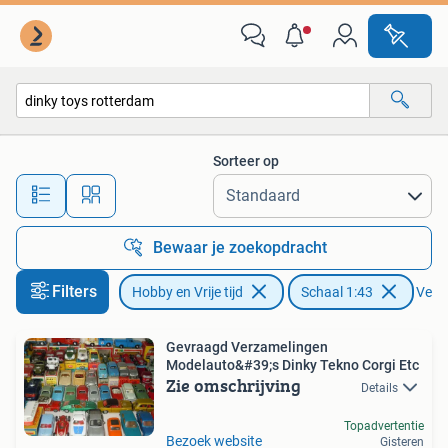
Modelauto's | 1:43
Sorteer op
Alle afstanden…
Bewaar je zoekopdracht
Filters
Hobby en Vrije tijd
Schaal 1:43
Verwi
Gevraagd Verzamelingen
Modelauto&#39;s Dinky Tekno Corgi Etc
Zie omschrijving
Details
Topadvertentie
Bezoek website
Gisteren