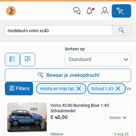
Modelauto's | 1:43
Sorteer op
Alle afstanden…
Bewaar je zoekopdracht
Filters
Hobby en Vrije tijd
Schaal 1:43
Verwi
Volvo XC40 Bursting Blue 1:43
Schaalmodel
€ 40,00
Details
Meteren
3 aug 26