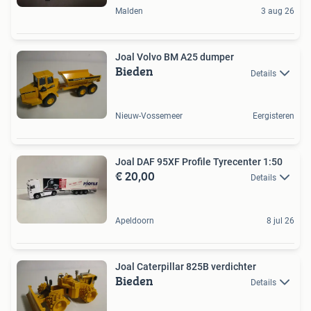
Malden
3 aug 26
Joal Volvo BM A25 dumper
Bieden
Details
Nieuw-Vossemeer
Eergisteren
Joal DAF 95XF Profile Tyrecenter 1:50
€ 20,00
Details
Apeldoorn
8 jul 26
Joal Caterpillar 825B verdichter
Bieden
Details