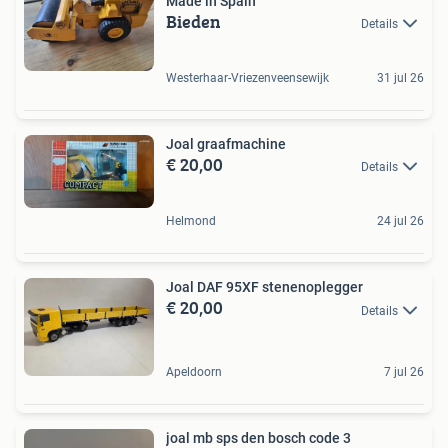
Made in Spain
Bieden
Details
Westerhaar-Vriezenveensewijk
31 jul 26
Joal graafmachine
€ 20,00
Details
Helmond
24 jul 26
Joal DAF 95XF stenenoplegger
€ 20,00
Details
Apeldoorn
7 jul 26
joal mb sps den bosch code 3