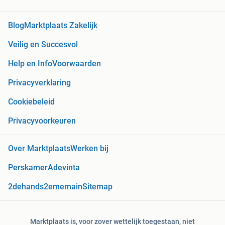
Blog
Marktplaats Zakelijk
Veilig en Succesvol
Help en Info
Voorwaarden
Privacyverklaring
Cookiebeleid
Privacyvoorkeuren
Over Marktplaats
Werken bij
Perskamer
Adevinta
2dehands
2ememain
Sitemap
Marktplaats is, voor zover wettelijk toegestaan, niet