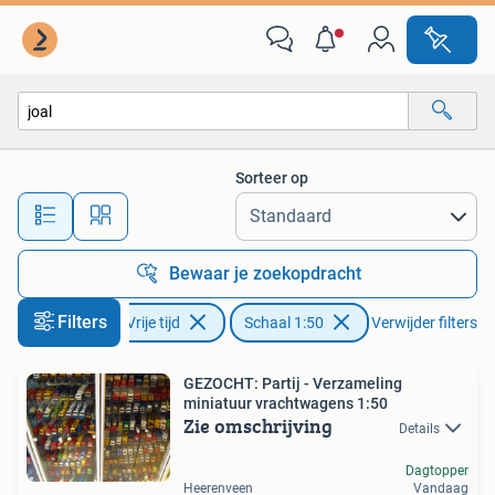
Modelauto's | 1:50
Sorteer op
Alle afstanden…
Bewaar je zoekopdracht
Filters
Hobby en Vrije tijd
Schaal 1:50
Verwijder filters
GEZOCHT: Partij - Verzameling
miniatuur vrachtwagens 1:50
Zie omschrijving
Details
Dagtopper
Heerenveen
Vandaag