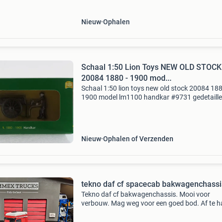
Nieuw
Ophalen
Schaal 1:50 Lion Toys NEW OLD STOCK
20084 1880 - 1900 mod...
Schaal 1:50 lion toys new old stock 20084 188
1900 model lm1100 handkar #9731 gedetaille
schaalmodel in schaal 1:50 van een historisch
handkar uit de periode 1880-1900, compleet 
bestuurder.
Nieuw
Ophalen of Verzenden
tekno daf cf spacecab bakwagenchassi
Tekno daf cf bakwagenchassis. Mooi voor
verbouw. Mag weg voor een goed bod. Af te h
in veghel op afspraak. Verzenden is ook mogeli
Verzendkosten en risico voor de koper. Word