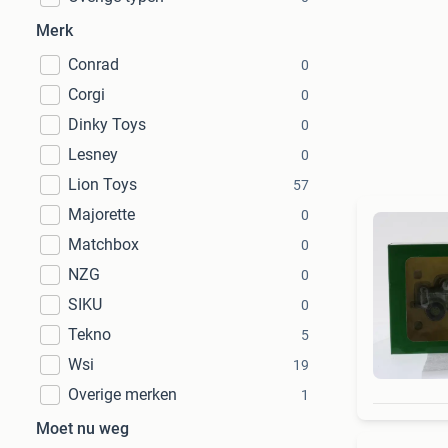
Merk
Conrad
0
Corgi
0
Dinky Toys
0
Lesney
0
Lion Toys
57
Majorette
0
Matchbox
0
NZG
0
SIKU
0
Tekno
5
Wsi
19
Overige merken
1
Moet nu weg