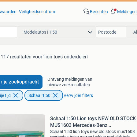
waarden
Veiligheidscentrum
Berichten
Meldingen
Modelauto's | 1:50
A
117 resultaten
voor 'lion toys onderdelen'
Ontvang meldingen van
r je zoekopdracht
nieuwe zoekresultaten
e tijd
Schaal 1:50
Verwijder filters
Schaal 1:50 Lion toys NEW OLD STOCK
MUS1603 Mercedes-Benz...
Schaal 1:50 lion toys new old stock mus1603