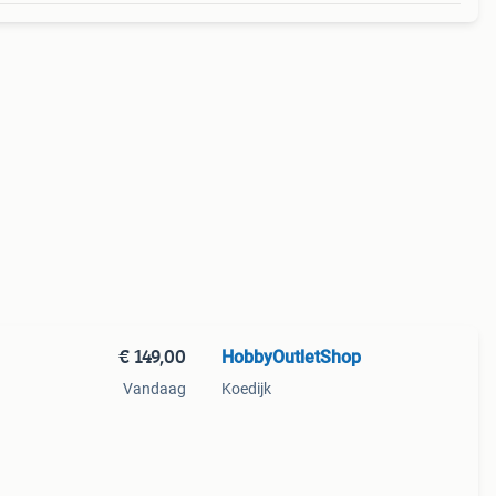
€ 149,00
HobbyOutletShop
Vandaag
Koedijk
-benz