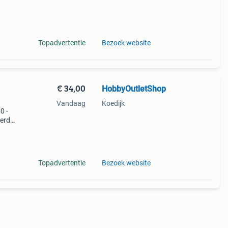
-benz
Topadvertentie
Bezoek website
€ 34,00
HobbyOutletShop
Vandaag
Koedijk
0 -
erd
e
met
Topadvertentie
Bezoek website