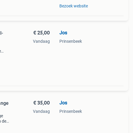
Bezoek website
€ 25,00
Jos
l-
Vandaag
Prinsenbeek
e
ico
€ 35,00
Jos
ange
Vandaag
Prinsenbeek
ge
n de
ico