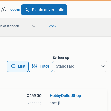
Inloggen
Plaats advertentie
lle afstanden…
Zoek
Sorteer op
Lijst
Foto’s
€ 149,00
HobbyOutletShop
Vandaag
Koedijk