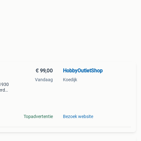
€ 99,00
HobbyOutletShop
Vandaag
Koedijk
 1930
erd
voerd
Topadvertentie
Bezoek website