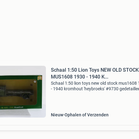
Schaal 1:50 Lion Toys NEW OLD STOCK
MUS1608 1930 - 1940 K...
Schaal 1:50 lion toys new old stock mus1608
- 1940 kromhout 'heybroeks' #9730 gedetaille
schaalmodel in schaal 1:50 van een kromhout
vrachtwagen uit de periode 1930-1940, uitge
in
Nieuw
Ophalen of Verzenden