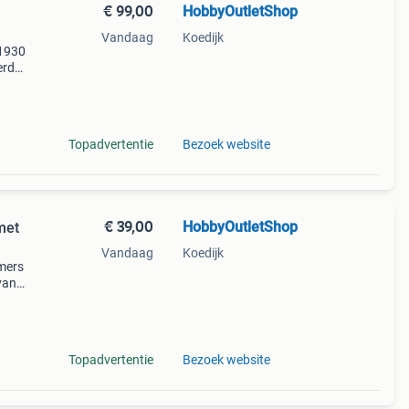
€ 99,00
HobbyOutletShop
Vandaag
Koedijk
 1930
erd
voerd
Topadvertentie
Bezoek website
€ 39,00
HobbyOutletShop
met
Vandaag
Koedijk
imers
van
mers "
Topadvertentie
Bezoek website