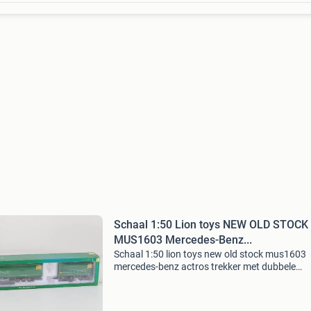
Schaal 1:50 Lion toys NEW OLD STOCK
MUS1603 Mercedes-Benz...
Schaal 1:50 lion toys new old stock mus1603
mercedes-benz actros trekker met dubbele
oplegger 'technische unie' #9732 gedetailleerd
schaalmodel in schaal 1:50 van een mercedes
actros trek