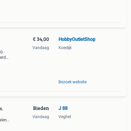
€ 34,00
HobbyOutletShop
Vandaag
Koedijk
0 -
erd
e
met
Bezoek website
Bieden
J 88
s.
Vandaag
Veghel
alen
jk.