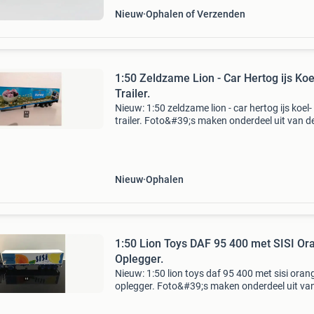
Nieuw
Ophalen of Verzenden
1:50 Zeldzame Lion - Car Hertog ijs Koe
Trailer.
Nieuw: 1:50 zeldzame lion - car hertog ijs koel-
trailer. Foto&#39;s maken onderdeel uit van d
beschrijving. Verzending op kosten en voor ris
van de koper.
Nieuw
Ophalen
1:50 Lion Toys DAF 95 400 met SISI Or
Oplegger.
Nieuw: 1:50 lion toys daf 95 400 met sisi oran
oplegger. Foto&#39;s maken onderdeel uit va
beschrijving. Verzending op kosten en voor ris
van de koper.