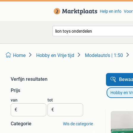
Help en info
Voor
Home
Hobby en Vrije tijd
Modelauto's | 1:50
Verfijn resultaten
Bewaa
Prijs
Hobby en Vrij
van
tot
€
€
Categorie
Wis de categorie