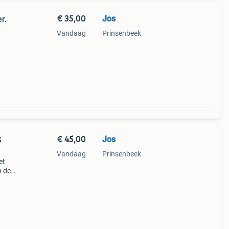
€ 35,00
Jos
r.
.
Vandaag
Prinsenbeek
ico
€ 45,00
Jos
S
Vandaag
Prinsenbeek
et
n de
ico