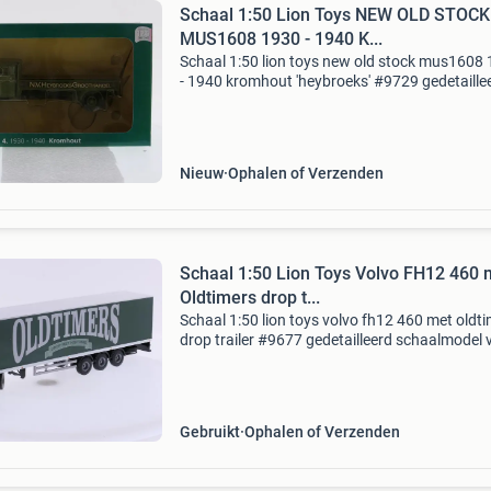
Schaal 1:50 Lion Toys NEW OLD STOCK
MUS1608 1930 - 1940 K...
Schaal 1:50 lion toys new old stock mus1608
- 1940 kromhout 'heybroeks' #9729 gedetaille
schaalmodel in schaal 1:50 van een kromhout
vrachtwagen uit de periode 1930-1940, uitge
in
Nieuw
Ophalen of Verzenden
Schaal 1:50 Lion Toys Volvo FH12 460 
Oldtimers drop t...
Schaal 1:50 lion toys volvo fh12 460 met oldt
drop trailer #9677 gedetailleerd schaalmodel 
de volvo fh12 460 globetrotter met gesloten
oplegger in de opvallende uitvoering van oldti
Gebruikt
Ophalen of Verzenden