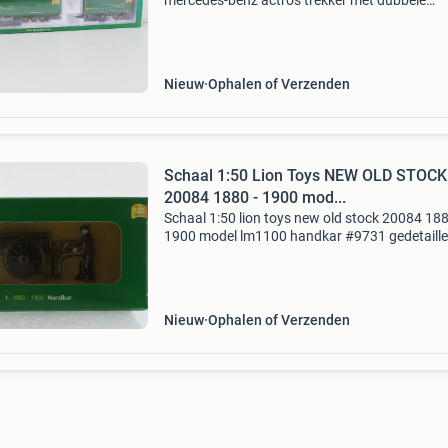
mercedes-benz actros trekker met dubbele
oplegger 'technische unie' #9732 gedetailleerd
schaalmodel in schaal 1:50 van een mercedes
actros trek
Nieuw
Ophalen of Verzenden
Schaal 1:50 Lion Toys NEW OLD STOCK
20084 1880 - 1900 mod...
Schaal 1:50 lion toys new old stock 20084 188
1900 model lm1100 handkar #9731 gedetaille
schaalmodel in schaal 1:50 van een historisch
handkar uit de periode 1880-1900, compleet 
bestuurder.
Nieuw
Ophalen of Verzenden