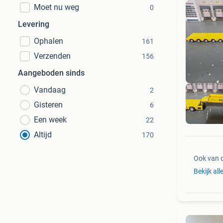
Moet nu weg
0
Levering
Ophalen
161
Verzenden
156
Aangeboden sinds
Vandaag
2
Gisteren
6
Een week
22
Altijd
170
Ook van 
Bekijk all