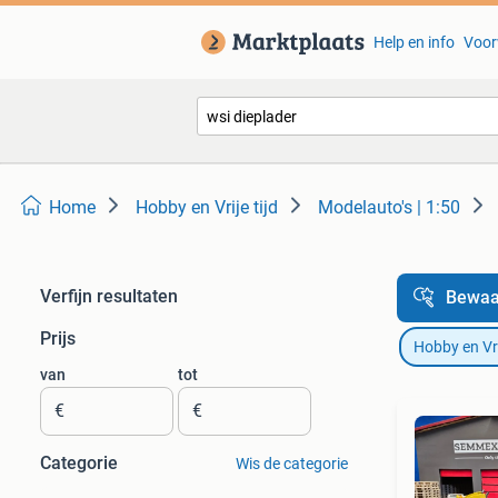
Help en info
Voor
Home
Hobby en Vrije tijd
Modelauto's | 1:50
Verfijn resultaten
Bewaa
Prijs
Hobby en Vrij
van
tot
€
€
Categorie
Wis de categorie