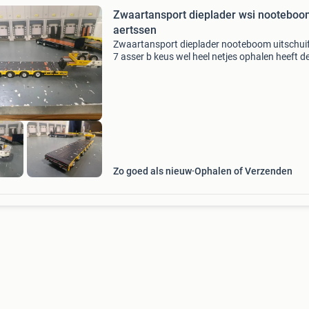
Zwaartansport dieplader wsi nootebo
aertssen
Zwaartansport dieplader nooteboom uitschui
7 asser b keus wel heel netjes ophalen heeft d
voorkeur verzenden risico en kosten koper
Zo goed als nieuw
Ophalen of Verzenden