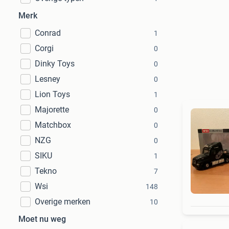
Merk
Conrad
1
Corgi
0
Dinky Toys
0
Lesney
0
Lion Toys
1
Majorette
0
Matchbox
0
NZG
0
SIKU
1
Tekno
7
Wsi
148
Overige merken
10
Moet nu weg