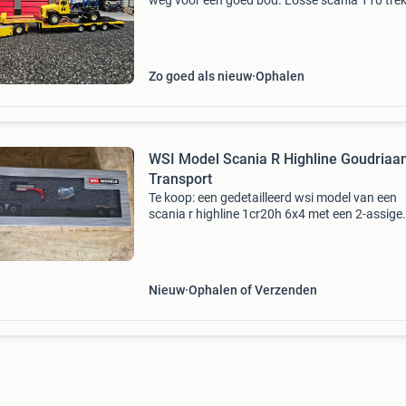
weg voor een goed bod. Losse scania 110 tre
ook te koop. Mag ook weg voor een goed bod.
als je de 143 al hebt en er een bij passende trai
Zo goed als nieuw
Ophalen
WSI Model Scania R Highline Goudriaa
Transport
Te koop: een gedetailleerd wsi model van een
scania r highline 1cr20h 6x4 met een 2-assige
dieplader, in de uitvoering van goudriaan tran
Productnummer 01-3860. Het model is nieuw e
in de o
Nieuw
Ophalen of Verzenden