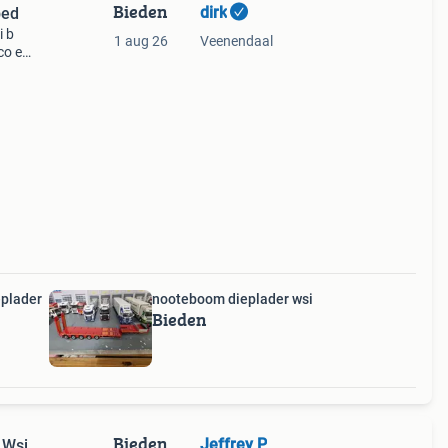
Bieden
dirk
bed
i b
1 aug 26
Veenendaal
co en
eplader
nooteboom dieplader wsi
Bieden
Bieden
Jeffrey P
 Wsi