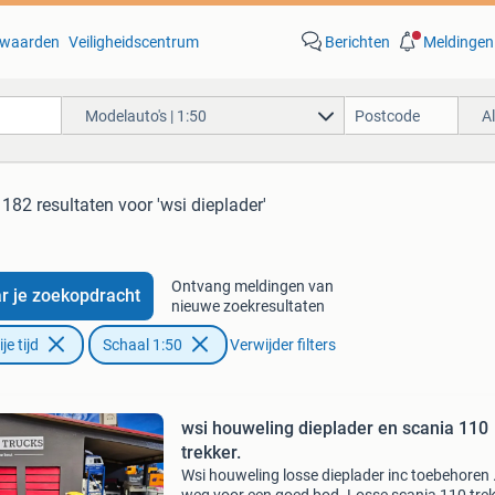
waarden
Veiligheidscentrum
Berichten
Meldingen
Modelauto's | 1:50
A
182 resultaten
voor 'wsi dieplader'
Ontvang meldingen van
r je zoekopdracht
nieuwe zoekresultaten
e tijd
Schaal 1:50
Verwijder filters
wsi houweling dieplader en scania 110
trekker.
Wsi houweling losse dieplader inc toebehoren