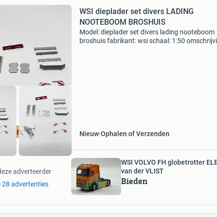
WSI dieplader set divers LADING
NOOTEBOOM BROSHUIS
Model: dieplader set divers lading nooteboom
broshuis fabrikant: wsi schaal: 1:50 omschrijv
kan verstuurd worden per envelop. Bod is excl
verzendkosten postnl €7,00 ook voor het ove
EPLADER ITEMS
Nieuw
Ophalen of Verzenden
WSI VOLVO FH globetrotter EL
van der VLIST
deze adverteerder
Bieden
e 28 advertenties