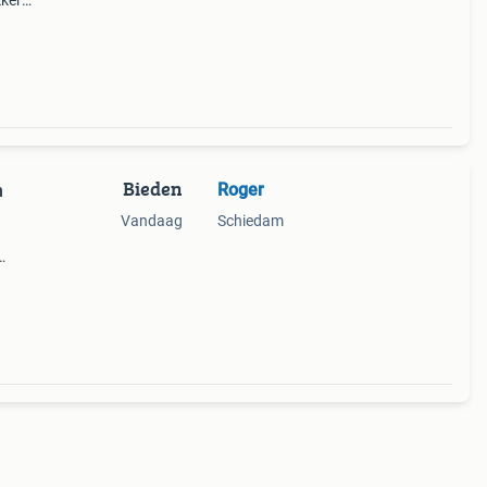
kker
 Mooi
ler
Bieden
Roger
n
Vandaag
Schiedam
sport.
n zit