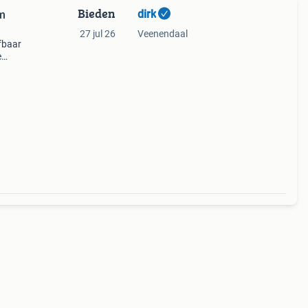
Bieden
dirk
om
27 jul 26
Veenendaal
fbaar
e