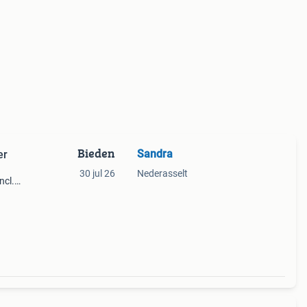
Bieden
Sandra
er
30 jul 26
Nederasselt
ncl.