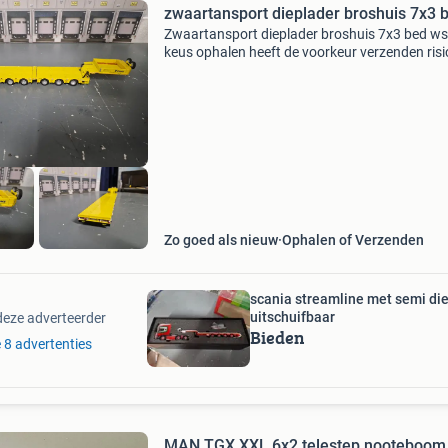
zwaartansport dieplader broshuis 7x3 
Zwaartansport dieplader broshuis 7x3 bed ws
keus ophalen heeft de voorkeur verzenden risi
kosten koper
Zo goed als nieuw
Ophalen of Verzenden
scania streamline met semi di
uitschuifbaar
deze adverteerder
Bieden
e 8 advertenties
MAN TGX XXL 6x2 telestep nooteboom