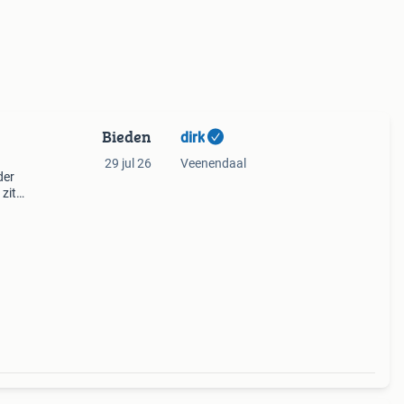
Bieden
dirk
29 jul 26
Veenendaal
der
zit
enden