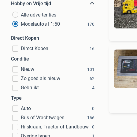
Hobby en Vrije tijd
Alle advertenties
Modelauto's | 1:50
170
Direct Kopen
Direct Kopen
16
Conditie
Nieuw
101
Zo goed als nieuw
62
Gebruikt
4
Type
Auto
0
Bus of Vrachtwagen
166
Hijskraan, Tractor of Landbouw
0
Overige typen
1