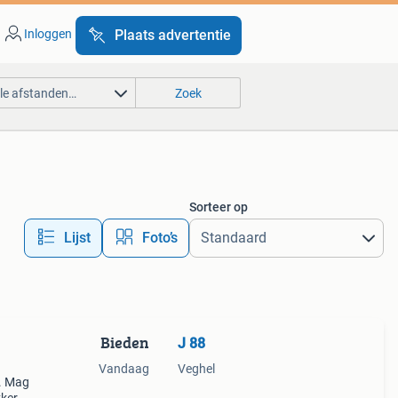
Inloggen
Plaats advertentie
lle afstanden…
Zoek
Sorteer op
Lijst
Foto’s
Bieden
J 88
Vandaag
Veghel
 . Mag