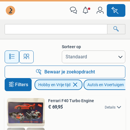
Modelbouw | Auto's en Voertuigen
Sorteer op
Alle afstanden…
Bewaar je zoekopdracht
Filters
Hobby en Vrije tijd
Auto's en Voertuigen
Ferrari F40 Turbo Engine
€ 69,95
Details