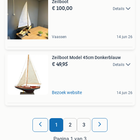
Zeilboot
€ 100,00
Details
Vaassen
14 jun 26
Zeilboot Model 45cm Donkerblauw
€ 49,95
Details
Bezoek website
14 jun 26
1
2
3
Pagina 1 van 3