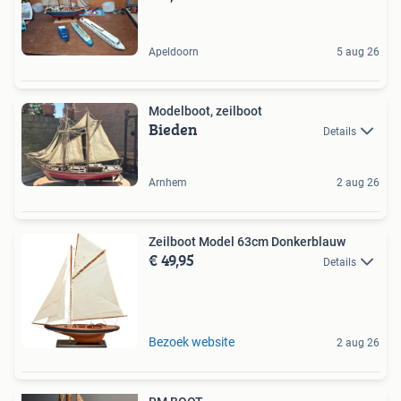
Apeldoorn
5 aug 26
Modelboot, zeilboot
Bieden
Details
Arnhem
2 aug 26
Zeilboot Model 63cm Donkerblauw
€ 49,95
Details
Bezoek website
2 aug 26