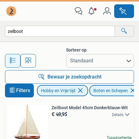
Modelbouw | Boten en Schepen
Sorteer op
Alle afstanden…
Bewaar je zoekopdracht
Filters
Hobby en Vrije tijd
Boten en Schepen
Zeilboot Model 45cm Donkerblauw-Wit
€ 49,95
Details
Topadvertentie