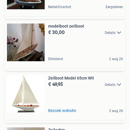
Berkel-Enschot
Eergisteren
modelboot zeilboot
€ 30,00
Details
Dirksland
2 aug 26
Zeilboot Model 65cm Wit
€ 49,95
Details
Bezoek website
2 aug 26
Zeilschip.