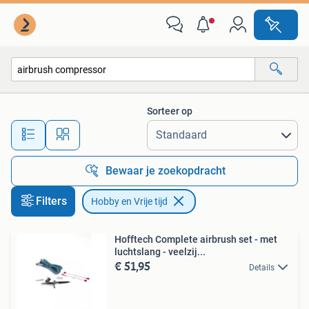
Hobby en Vrije tijd
Sorteer op
Alle afstanden…
Bewaar je zoekopdracht
Filters
Hobby en Vrije tijd
Hofftech Complete airbrush set - met
luchtslang - veelzij...
€ 51,95
Details