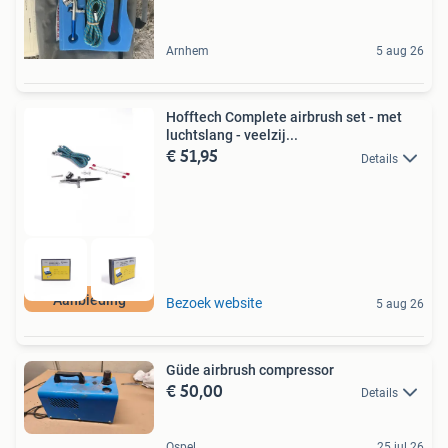
Arnhem
5 aug 26
Hofftech Complete airbrush set - met
luchtslang - veelzij...
€ 51,95
Details
Aanbieding
Bezoek website
5 aug 26
Güde airbrush compressor
€ 50,00
Details
Ospel
25 jul 26