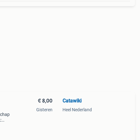
€ 8,00
Catawiki
Gisteren
Heel Nederland
dschap
:
items