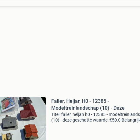
Faller, Heljan H0 - 12385 -
Modeltreinlandschap (10) - Deze
Titel: faller, heljan h0 - 12385 - modeltreinlan
(10) - deze geschatte waarde: €50.0 Belangrijk
winnende biedingen zijn exclusief 9%
koperbescherming + €3 kavel beschrijving 10 