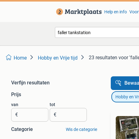
Help en info
Voor
23 resultaten
voor 'fall
Home
Hobby en Vrije tijd
Verfijn resultaten
Bewaa
Prijs
Hobby en Vrij
van
tot
€
€
Categorie
Wis de categorie