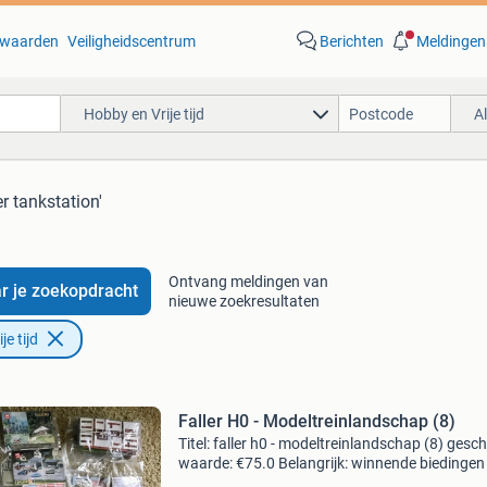
waarden
Veiligheidscentrum
Berichten
Meldingen
Hobby en Vrije tijd
A
er tankstation'
Ontvang meldingen van
r je zoekopdracht
nieuwe zoekresultaten
e tijd
Faller H0 - Modeltreinlandschap (8)
Titel: faller h0 - modeltreinlandschap (8) gesc
waarde: €75.0 Belangrijk: winnende biedingen 
exclusief 9% koperbescherming + €3 kavel