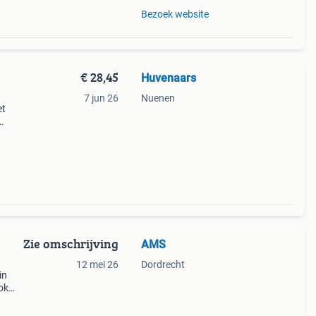
Bezoek website
€ 28,45
Huvenaars
7 jun 26
Nuenen
et
het
a. De
Zie omschrijving
AMS
12 mei 26
Dordrecht
in
ok