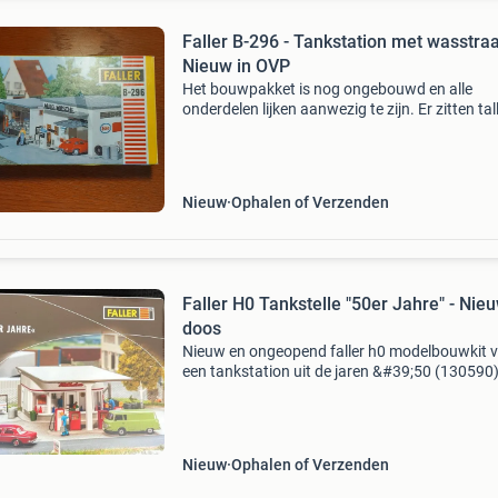
Faller B-296 - Tankstation met wasstraa
Nieuw in OVP
Het bouwpakket is nog ongebouwd en alle
onderdelen lijken aanwezig te zijn. Er zitten tal
kleine details bij, zoals een interieur met auto-
onderdelen voor het winkeltje, een brandstof
met band
Nieuw
Ophalen of Verzenden
Faller H0 Tankstelle "50er Jahre" - Nieu
doos
Nieuw en ongeopend faller h0 modelbouwkit 
een tankstation uit de jaren &#39;50 (130590)
Perfect voor modelspoorbanen of diorama&#3
De kit bevat 93 onderdelen in 7 kleuren, raamfo
Nieuw
Ophalen of Verzenden