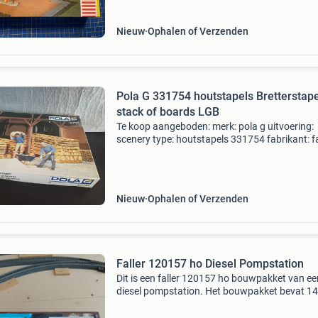
Nieuw
Ophalen of Verzenden
Pola G 331754 houtstapels Bretterstape
stack of boards LGB
Te koop aangeboden: merk: pola g uitvoering:
scenery type: houtstapels 331754 fabrikant: fa
materiaal: weerbestendig kunststof schaal: 1:
conditie: nieuw in verpakking verzending risico
ontvan
Nieuw
Ophalen of Verzenden
Faller 120157 ho Diesel Pompstation
Dit is een faller 120157 ho bouwpakket van ee
diesel pompstation. Het bouwpakket bevat 1
onderdelen in 6 verschillende kleuren, waarme
een gedetailleerd model van een diesel pomps