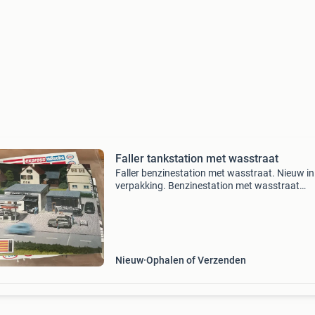
Faller tankstation met wasstraat
Faller benzinestation met wasstraat. Nieuw in
verpakking. Benzinestation met wasstraat
bestaande uit een benzinestation met overdek
benzinepompen en aangrenzende kassa en e
aparte wasstraat. To
Nieuw
Ophalen of Verzenden