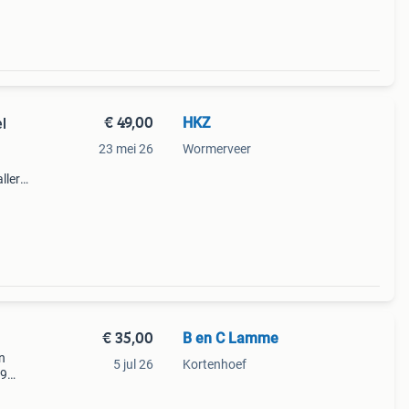
€ 49,00
HKZ
l
23 mei 26
Wormerveer
ller
22,5
€ 35,00
B en C Lamme
n
5 jul 26
Kortenhoef
49
e u
tation