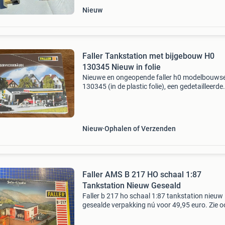
Nieuw
Faller Tankstation met bijgebouw H0
130345 Nieuw in folie
Nieuwe en ongeopende faller h0 modelbouws
130345 (in de plastic folie), een gedetailleerde
tankstation met servicegebouw. Perfect voor 
uitbreiden van uw modelspoorbaan of dioram
set is nog
Nieuw
Ophalen of Verzenden
Faller AMS B 217 HO schaal 1:87
Tankstation Nieuw Geseald
Faller b 217 ho schaal 1:87 tankstation nieuw 
gesealde verpakking nú voor 49,95 euro. Zie o
mijn andere advertenties porto 6,95