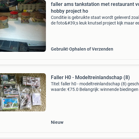
faller ams tankstation met restaurant v
hobby project ho
Conditie is gebruikte staat wordt geleverd zoa
de foto&#39;s leuk knutsel project kijk maar e
op mijn andere advertenties voor meer ams
Gebruikt
Ophalen of Verzenden
Faller H0 - Modeltreinlandschap (8)
Titel: faller h0 - modeltreinlandschap (8) gesc
waarde: €75.0 Belangrijk: winnende biedingen 
exclusief 9% koperbescherming + €3 kavel
beschrijving in totaal 8 pakketten voor modelb
Nieuw