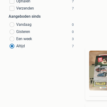
Ophalen
7
Verzenden
7
Aangeboden sinds
Vandaag
0
Gisteren
0
Een week
3
Altijd
7