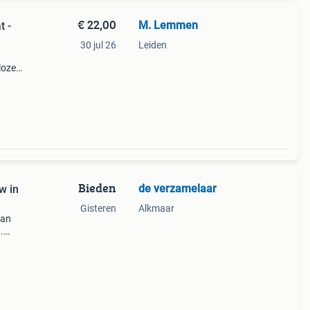
€ 22,00
M. Lemmen
t -
30 jul 26
Leiden
loze
pomp
Bieden
de verzamelaar
w in
Gisteren
Alkmaar
van
.
9;s.
lie,