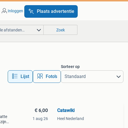
Inloggen
Plaats advertentie
lle afstanden…
Zoek
Sorteer op
Lijst
Foto’s
€ 6,00
Catawiki
hatte
1 aug 26
Heel Nederland
zijn