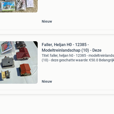
beschrijving in totaal 8 pakketten voor modelb
Nieuw
Faller, Heljan H0 - 12385 -
Modeltreinlandschap (10) - Deze
Titel: faller, heljan h0 - 12385 - modeltreinlan
(10) - deze geschatte waarde: €50.0 Belangrijk
winnende biedingen zijn exclusief 9%
koperbescherming + €3 kavel beschrijving 10 
Nieuw