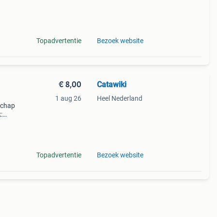
Topadvertentie
Bezoek website
€ 8,00
Catawiki
1 aug 26
Heel Nederland
dschap
:
items
Topadvertentie
Bezoek website