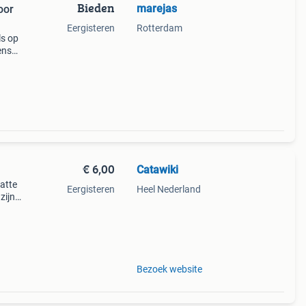
Bieden
marejas
oor
Eergisteren
Rotterdam
ls op
ens
€ 6,00
Catawiki
hatte
Eergisteren
Heel Nederland
zijn
Bezoek website