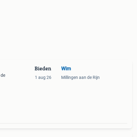
Bieden
Wim
 de
1 aug 26
Millingen aan de Rijn
te
en