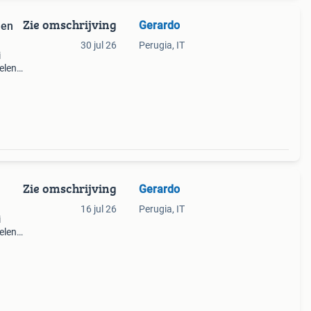
Zie omschrijving
Gerardo
len
30 jul 26
Perugia, IT
i
elen
n
kken
Zie omschrijving
Gerardo
16 jul 26
Perugia, IT
i
elen
n
kken