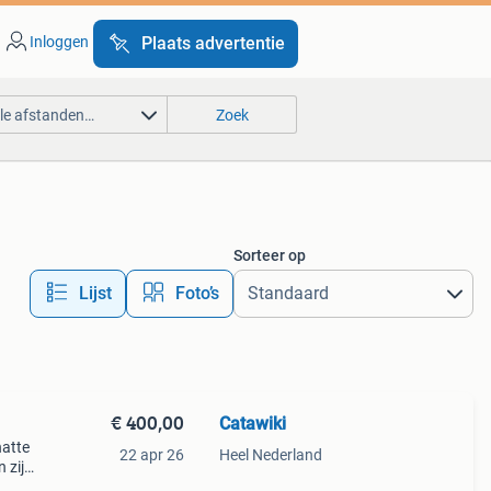
Inloggen
Plaats advertentie
lle afstanden…
Zoek
Sorteer op
Lijst
Foto’s
€ 400,00
Catawiki
hatte
22 apr 26
Heel Nederland
 zijn