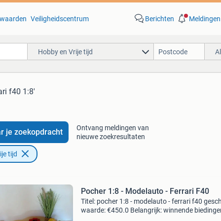
waarden
Veiligheidscentrum
Berichten
Meldingen
Hobby en Vrije tijd
A
ari f40 1:8'
Ontvang meldingen van
r je zoekopdracht
nieuwe zoekresultaten
e tijd
Pocher 1:8 - Modelauto - Ferrari F40
Titel: pocher 1:8 - modelauto - ferrari f40 gesc
waarde: €450.0 Belangrijk: winnende biedingen
exclusief 9% koperbescherming + €3 kavel