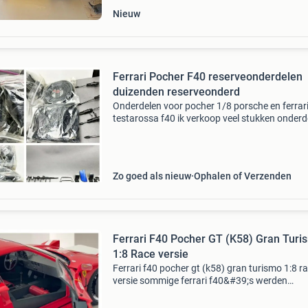
Nieuw
Ferrari Pocher F40 reserveonderdelen
duizenden reserveonderd
Onderdelen voor pocher 1/8 porsche en ferrar
testarossa f40 ik verkoop veel stukken onderd
(meer dan 1000 stuks) voor pocher porsche e
ferrari testarossa en f40 in 1/8 schaal de stu
zijn all
Zo goed als nieuw
Ophalen of Verzenden
Ferrari F40 Pocher GT (K58) Gran Turi
1:8 Race versie
Ferrari f40 pocher gt (k58) gran turismo 1:8 r
versie sommige ferrari f40&#39;s werden
geprepareerd voor de racerij om deel te neme
nationale gran turismo-kampioenschappen e