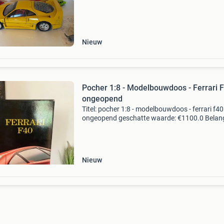
beschrijving te koop staat een pocher ferrar
Nieuw
Pocher 1:8 - Modelbouwdoos - Ferrari F
ongeopend
Titel: pocher 1:8 - modelbouwdoos - ferrari f40
ongeopend geschatte waarde: €1100.0 Belangr
winnende biedingen zijn exclusief 9%
koperbescherming + €3 kavel beschrijving te 
staat
Nieuw