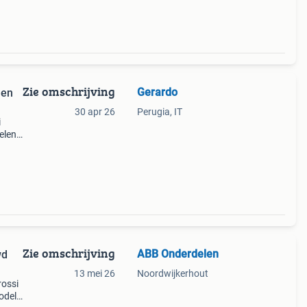
Zie omschrijving
Gerardo
len
30 apr 26
Perugia, IT
i
elen
n
kken
Zie omschrijving
ABB Onderdelen
wd
13 mei 26
Noordwijkerhout
rossi
odel