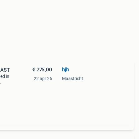
€ 775,00
hjh
CAST
red in
22 apr 26
Maastricht