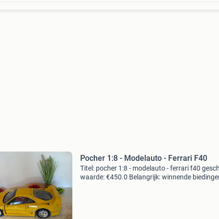
Pocher 1:8 - Modelauto - Ferrari F40
Titel: pocher 1:8 - modelauto - ferrari f40 gesc
waarde: €450.0 Belangrijk: winnende biedingen
exclusief 9% koperbescherming + €3 kavel
beschrijving te koop staat een pocher ferrar