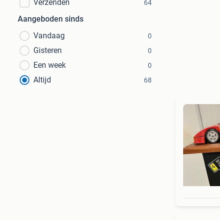
Verzenden
64
Aangeboden sinds
Vandaag
0
Gisteren
0
Een week
0
Altijd
68