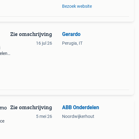
Bezoek website
Zie omschrijving
Gerardo
16 jul 26
Perugia, IT
i
elen
n
kken
Zie omschrijving
ABB Onderdelen
smo
5 mei 26
Noordwijkerhout
ace
n aan
n