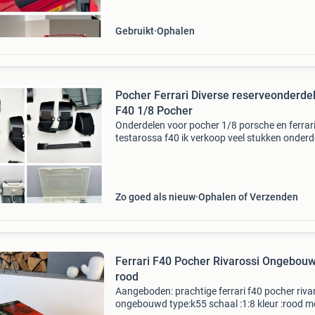
clubraces. De
Gebruikt
Ophalen
Pocher Ferrari Diverse reserveonderde
F40 1/8 Pocher
Onderdelen voor pocher 1/8 porsche en ferrar
testarossa f40 ik verkoop veel stukken onderd
(meer dan 1000 stuks) voor pocher porsche e
ferrari testarossa en f40 in 1/8 schaal de stu
zijn all
Zo goed als nieuw
Ophalen of Verzenden
Ferrari F40 Pocher Rivarossi Ongebou
rood
Aangeboden: prachtige ferrari f40 pocher riva
ongebouwd type:k55 schaal :1:8 kleur :rood m