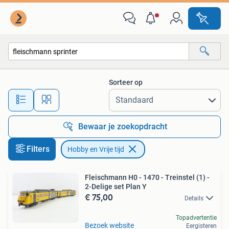
Hobby en Vrije tijd
Sorteer op
Alle afstanden…
Bewaar je zoekopdracht
Filters
Hobby en Vrije tijd
Fleischmann H0 - 1470 - Treinstel (1) -
2-Delige set Plan Y
€ 75,00
Details
Topadvertentie
Bezoek website
Eergisteren