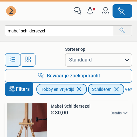
Schilderen
Sorteer op
Alle afstanden…
Bewaar je zoekopdracht
Filters
Hobby en Vrije tijd
Schilderen
Verwijd
Mabef Schildersezel
€ 80,00
Details