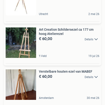
Utrecht
2 mei 26
Art Creation Schildersezel ca 177 cm
hoog Atelierezel
€ 60,00
Details
't Veld
19 jul 26
Verstelbare houten ezel van MABEF
€ 60,00
Details
Amsterdam
30 mei 26