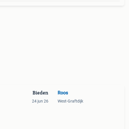
Bieden
Roos
24 jun 26
West-Graftdijk