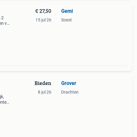
€ 27,50
Gemi
 2
15 jul 26
Soest
en via
Bieden
Grover
8 jul 26
Drachten
jk,
enten
d in
.