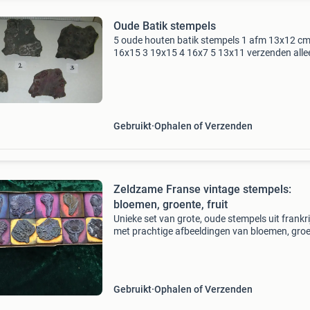
Oude Batik stempels
5 oude houten batik stempels 1 afm 13x12 cm
16x15 3 19x15 4 16x7 5 13x11 verzenden alle
post nl 7,75 geen betaalverzoek of tikkie enz..
Gebruikt
Ophalen of Verzenden
Zeldzame Franse vintage stempels:
bloemen, groente, fruit
Unieke set van grote, oude stempels uit frankri
met prachtige afbeeldingen van bloemen, gro
en fruit. Deze zeldzame collectie wordt gelever
de originele doos en is nergens anders te koop
Gebruikt
Ophalen of Verzenden