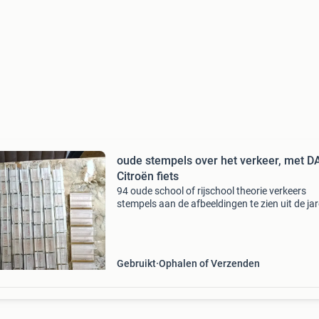
oude stempels over het verkeer, met D
Citroën fiets
94 oude school of rijschool theorie verkeers
stempels aan de afbeeldingen te zien uit de ja
zestig. Met ondermeer daf vw. Citroën en veel
het zijn er 94 verschillende waarvan 6 algeme
stempe
Gebruikt
Ophalen of Verzenden