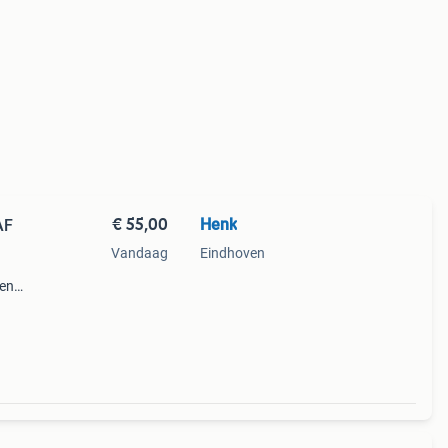
€ 55,00
Henk
AF
Vandaag
Eindhoven
ren
 meer
ne