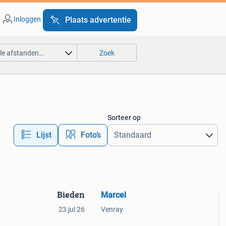
Inloggen
Plaats advertentie
lle afstanden…
Zoek
Sorteer op
Lijst
Foto’s
Bieden
Marcel
23 jul 26
Venray