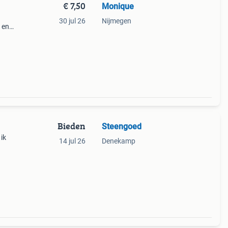
€ 7,50
Monique
30 jul 26
Nijmegen
 en
k voeg
 nog
Bieden
Steengoed
ik
14 jul 26
Denekamp