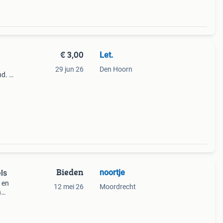
€ 3,00
Let.
29 jun 26
Den Hoorn
nd. Of
Bieden
noortje
ls
 en
12 mei 26
Moordrecht
n