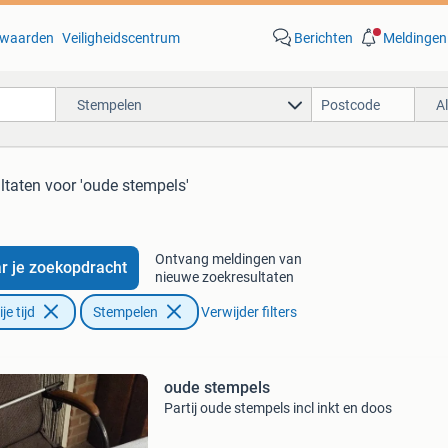
waarden
Veiligheidscentrum
Berichten
Meldingen
Stempelen
A
ltaten
voor 'oude stempels'
Ontvang meldingen van
r je zoekopdracht
nieuwe zoekresultaten
e tijd
Stempelen
Verwijder filters
oude stempels
Partij oude stempels incl inkt en doos