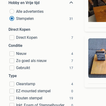
Hobby en Vrije tijd
Alle advertenties
Stempelen
31
Direct Kopen
Direct Kopen
7
Conditie
Nieuw
4
Zo goed als nieuw
7
Gebruikt
17
Type
Clearstamp
4
EZ-mounted stempel
0
Houten stempel
19
Inkt, Foam of Stempelhouder
0