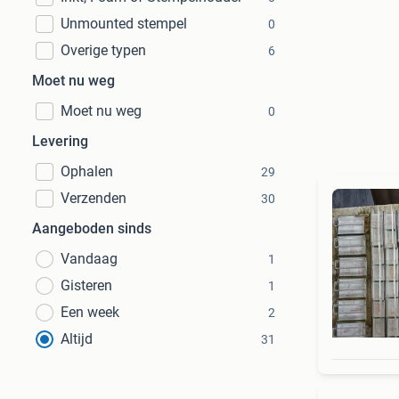
Unmounted stempel
0
Overige typen
6
Moet nu weg
Moet nu weg
0
Levering
Ophalen
29
Verzenden
30
Aangeboden sinds
Vandaag
1
Gisteren
1
Een week
2
Altijd
31