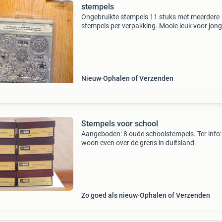
stempels
Ongebruikte stempels 11 stuks met meerdere
stempels per verpakking. Mooie leuk voor jong
oud, alleenlzelf; voor stempelinkt zorgen😉oo
ik nog verrasinkjes toe zie vb;oplegkaartjes en
meer
Nieuw
Ophalen of Verzenden
Stempels voor school
Aangeboden: 8 oude schoolstempels. Ter info: 
woon even over de grens in duitsland.
Zo goed als nieuw
Ophalen of Verzenden