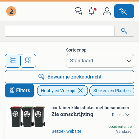
Stickers en Plaatjes
Sorteer op
Alle afstanden…
Bewaar je zoekopdracht
Filters
Hobby en Vrije tijd
Stickers en Plaatjes
container kliko sticker met huisnummer
Zie omschrijving
Details
Topadvertentie
Bezoek website
Vandaag