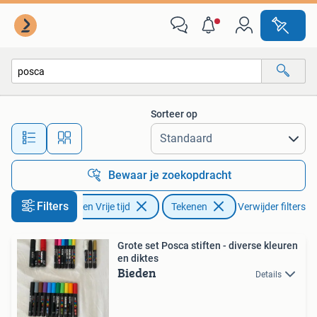
Tekenen
Sorteer op
Alle afstanden…
Bewaar je zoekopdracht
Filters
Hobby en Vrije tijd
Tekenen
Verwijder filters
Grote set Posca stiften - diverse kleuren
en diktes
Bieden
Details