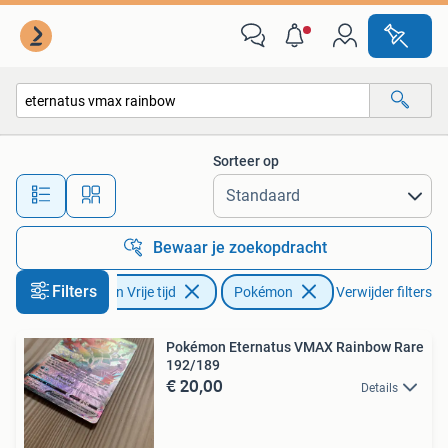
Verzamelkaartspellen | Pokémon
Sorteer op
Alle afstanden…
Bewaar je zoekopdracht
Filters
Hobby en Vrije tijd
Pokémon
Verwijder filters
Pokémon Eternatus VMAX Rainbow Rare
192/189
€ 20,00
Details