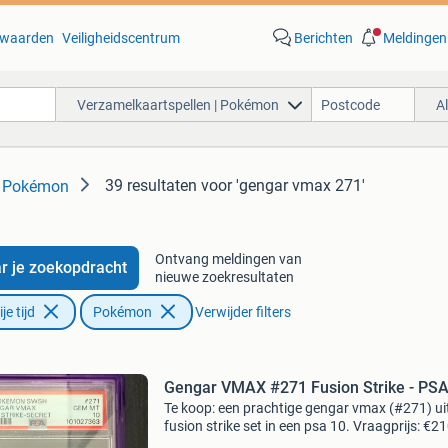
waarden
Veiligheidscentrum
Berichten
Meldingen
Verzamelkaartspellen | Pokémon
A
39 resultaten
voor 'gengar vmax 271'
| Pokémon
Ontvang meldingen van
r je zoekopdracht
nieuwe zoekresultaten
e tijd
Pokémon
Verwijder filters
Gengar VMAX #271 Fusion Strike - PSA
Te koop: een prachtige gengar vmax (#271) ui
fusion strike set in een psa 10. Vraagprijs: €2
trades zijn mogelijk tegen 85 a 90% van de