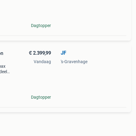
else
Dagtopper
€ 2.399,99
JF
on
Vandaag
's-Gravenhage
max
rdeeld
mt).
e po
Dagtopper