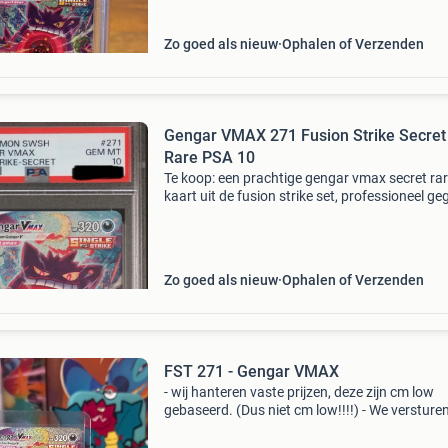
Zo goed als nieuw
Ophalen of Verzenden
Gengar VMAX 271 Fusion Strike Secret
Rare PSA 10
Te koop: een prachtige gengar vmax secret ra
kaart uit de fusion strike set, professioneel g
door psa met een perfecte score van 10 (gem
mint). Deze kaart is een must-have voor elke
serieuze p
Zo goed als nieuw
Ophalen of Verzenden
FST 271 - Gengar VMAX
- wij hanteren vaste prijzen, deze zijn cm low
gebaseerd. (Dus niet cm low!!!!) - We versture
altijd in sleeve + toploader. - Alle prijzen zijn
exclusief verzendkosten - bij interesse in meer