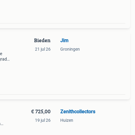
Bieden
Jim
21 jul 26
Groningen
re
egrade
€ 725,00
Zenithcollectors
19 jul 26
Huizen
n
dere