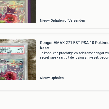
marktwaarde. Mijn voorkeur gaat uit naar eng
psa
Nieuw
Ophalen of Verzenden
Gengar VMAX 271 FST PSA 10 Pokém
Kaart
Te koop: een prachtige en zeldzame gengar v
secret rare kaart uit de fusion strike set, beoo
door psa met een perfecte score van 10 (gem 
Deze kaart is een must-have voor elke serieuz
Nieuw
Ophalen