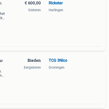
€ 600,00
Rickster
n
Gisteren
Harlingen
 het
it
t in
n
Bieden
TCG 3Nico
ar
Eergisteren
Groningen
,
un
ox,