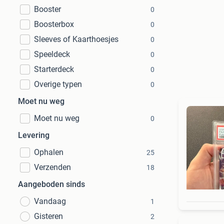
Booster
0
Boosterbox
0
Sleeves of Kaarthoesjes
0
Speeldeck
0
Starterdeck
0
Overige typen
0
Moet nu weg
Moet nu weg
0
Levering
Ophalen
25
Verzenden
18
Aangeboden sinds
Vandaag
1
Gisteren
2