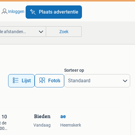
Inloggen
Plaats advertentie
lle afstanden…
Zoek
Sorteer op
Lijst
Foto’s
Bieden
ae
 10
t de
Vandaag
Heemskerk
100