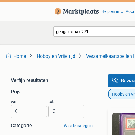
Help en info
Voor
Home
Hobby en Vrije tijd
Verzamelkaartspellen 
Verfijn resultaten
Bewaa
Prijs
Hobby en Vrij
van
tot
€
€
Categorie
Wis de categorie