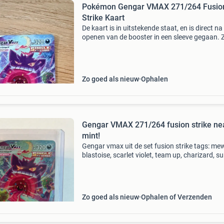
Pokémon Gengar VMAX 271/264 Fusio
Strike Kaart
De kaart is in uitstekende staat, en is direct na
openen van de booster in een sleeve gegaan. Z
aan achterkant een kleine beschadiging van he
de dubbel sleeve doen. En er mist een heel klei
Zo goed als nieuw
Ophalen
Gengar VMAX 271/264 fusion strike ne
mint!
Gengar vmax uit de set fusion strike tags: mew
blastoise, scarlet violet, team up, charizard, s
moon, psa, pikachu, 151, sealed, elite trainer b
fusion strike, ascended heroes, sir, secret rare,
Zo goed als nieuw
Ophalen of Verzenden