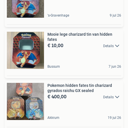
's-Gravenhage
9 jul 26
Mooie lege charizard tin van hidden
fates
€ 10,00
Details
Bussum
7 jun 26
Pokemon hidden fates tin charizard
gyrados raichu GX sealed
€ 400,00
Details
Akkrum
19 jul 26