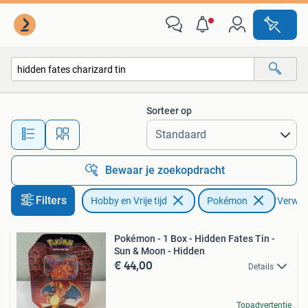
Verzamelkaartspellen | Pokémon
Sorteer op
Alle afstanden…
Bewaar je zoekopdracht
Filters
Hobby en Vrije tijd
Pokémon
Verwijd
Pokémon - 1 Box - Hidden Fates Tin -
Sun & Moon - Hidden
€ 44,00
Details
Topadvertentie