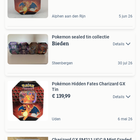
Alphen aan den Rijn
5 jun 26
Pokemon sealed tin collectie
Bieden
Details
Steenbergen
30 jul 26
Pokémon Hidden Fates Charizard GX
Tin
€ 139,99
Details
Uden
6 mei 26
Charizard GX SM211 UGC 9 Mint Graded