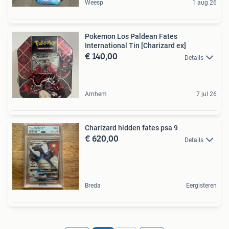
Weesp
1 aug 26
Pokemon Los Paldean Fates
International Tin [Charizard ex]
€ 140,00
Details
Arnhem
7 jul 26
Charizard hidden fates psa 9
€ 620,00
Details
Breda
Eergisteren