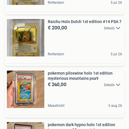
Rotterdam
5 jul 26
Raichu Holo Dutch 1st edition #14 PSA 7
€ 200,00
Details
Rotterdam
5 jul 26
pokemon piloswine holo 1st edition
mysterious mountains psa9
€ 240,00
Details
Maastricht
3 aug 26
pokemon dark hypno holo 1st edition