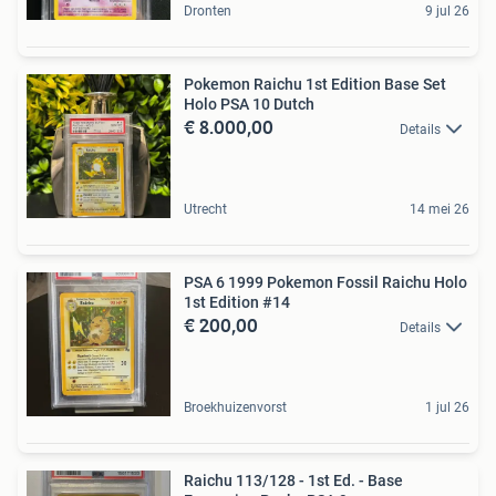
Dronten
9 jul 26
Pokemon Raichu 1st Edition Base Set
Holo PSA 10 Dutch
€ 8.000,00
Details
Utrecht
14 mei 26
PSA 6 1999 Pokemon Fossil Raichu Holo
1st Edition #14
€ 200,00
Details
Broekhuizenvorst
1 jul 26
Raichu 113/128 - 1st Ed. - Base