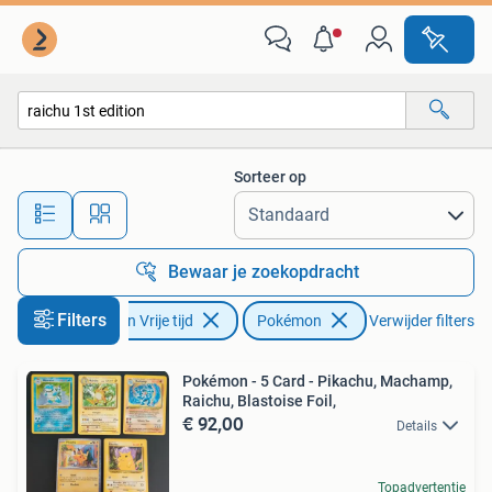
Verzamelkaartspellen | Pokémon
Sorteer op
Alle afstanden…
Bewaar je zoekopdracht
Filters
Hobby en Vrije tijd
Pokémon
Verwijder filters
Pokémon - 5 Card - Pikachu, Machamp,
Raichu, Blastoise Foil,
€ 92,00
Details
Topadvertentie