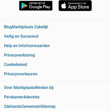
Blog
Marktplaats Zakelijk
Veilig en Succesvol
Help en Info
Voorwaarden
Privacyverklaring
Cookiebeleid
Privacyvoorkeuren
Over Marktplaats
Werken bij
Perskamer
Adevinta
2dehands
2ememain
Sitemap