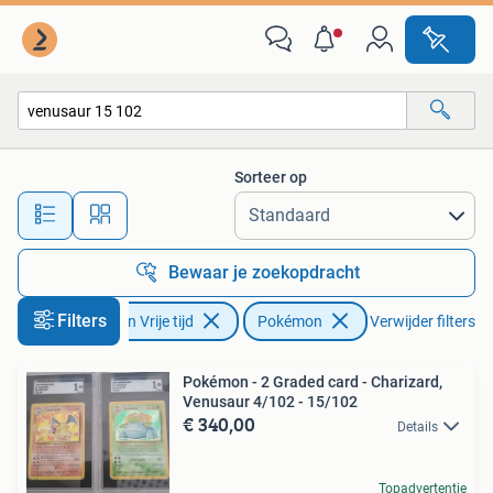
Verzamelkaartspellen | Pokémon
Sorteer op
Alle afstanden…
Bewaar je zoekopdracht
Filters
Hobby en Vrije tijd
Pokémon
Verwijder filters
Pokémon - 2 Graded card - Charizard,
Venusaur 4/102 - 15/102
€ 340,00
Details
Topadvertentie