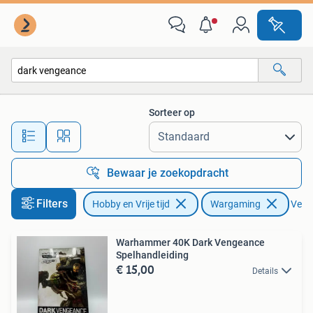
Wargaming
Sorteer op
Alle afstanden…
Bewaar je zoekopdracht
Filters
Hobby en Vrije tijd
Wargaming
Verwi
Warhammer 40K Dark Vengeance
Spelhandleiding
€ 15,00
Details