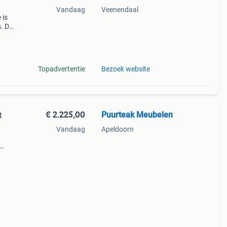
Vandaag
Veenendaal
 is
. De
dig
Topadvertentie
Bezoek website
€ 2.225,00
Puurteak Meubelen
t
Vandaag
Apeldoorn
et