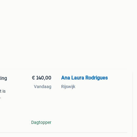
€ 140,00
Ana Laura Rodrigues
ting
Vandaag
Rijswijk
 is
e om
Dagtopper