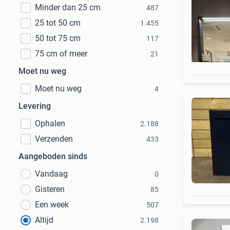
Minder dan 25 cm
487
25 tot 50 cm
1.455
50 tot 75 cm
117
75 cm of meer
21
Moet nu weg
Moet nu weg
4
Levering
Ophalen
2.188
Verzenden
433
Aangeboden sinds
Vandaag
0
Gisteren
85
Een week
507
Altijd
2.198