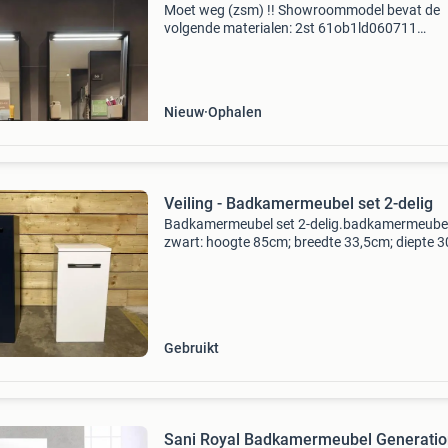
Moet weg (zsm) !! Showroommodel bevat de
volgende materialen: 2st 61ob1ld060711
onderkast tidy 60x40,5x20cm mat lak black 1
push to open 2st 6132at4006t9711
6132at40060t9/711 afdektablet tidy 60,5x
Nieuw
Ophalen
Veiling - Badkamermeubel set 2-delig
Badkamermeubel set 2-delig.badkamermeube
zwart: hoogte 85cm; breedte 33,5cm; diepte 
badkamermeubel wit:hoogte 65,5cm; breedte
33,5cm; diepte 30cm; sluiting dit kavel sluit op
08-2026 vanaf 2
Gebruikt
Sani Royal Badkamermeubel Generatio