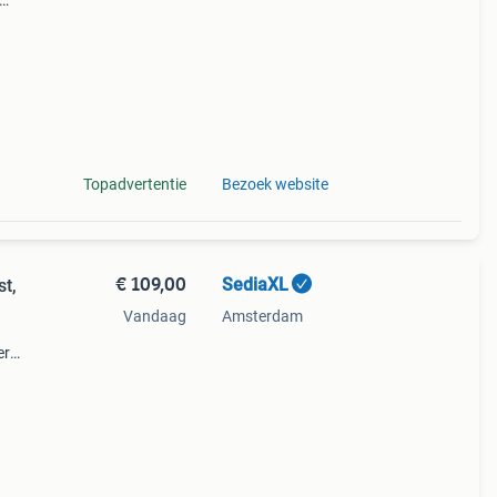
et
Topadvertentie
Bezoek website
€ 109,00
SediaXL
t,
Vandaag
Amsterdam
er