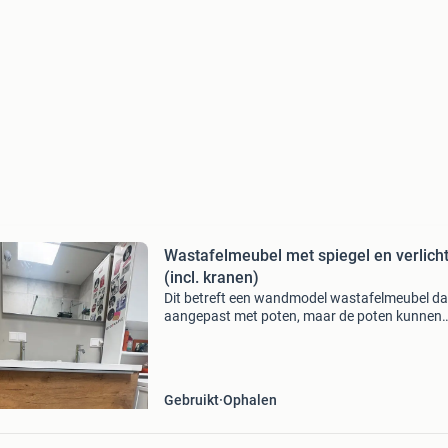
Wastafelmeubel met spiegel en verlich
(incl. kranen)
Dit betreft een wandmodel wastafelmeubel dat
aangepast met poten, maar de poten kunnen
worden verwijderd en alle benodigde hardwar
het meubel weer aan de muur te bevestigen is
inbegrepen. Er is
Gebruikt
Ophalen