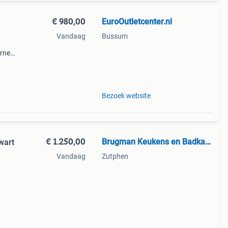
€ 980,00
EuroOutletcenter.nl
Vandaag
Bussum
rne
arme
Bezoek website
€ 1.250,00
Brugman Keukens en Badkamers
wart
Vandaag
Zutphen
xla