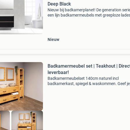
Deep Black
Nieuw bij badkamerplanet! De generation serie
een lijn badkamermeubels met greeploze lades
unieke generation badkamermeubellijn is volle
geproduceerd in nederland in tegenstelling tot
andere
Nieuw
Badkamermeubel set | Teakhout | Direc
leverbaar!
Badkamermeubelset 140cm naturel incl
badkamerkast, spiegel & waskommen. Geef je
badkamer een unieke, duurzame uitstraling m
onze badkamermeubel set van gerecycled
teakhout. Elke stuk hout vertel