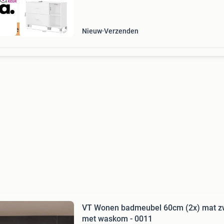
ordeeld met 9+
Nieuw
Verzenden
VT Wonen badmeubel 60cm (2x) mat z
met waskom - 0011