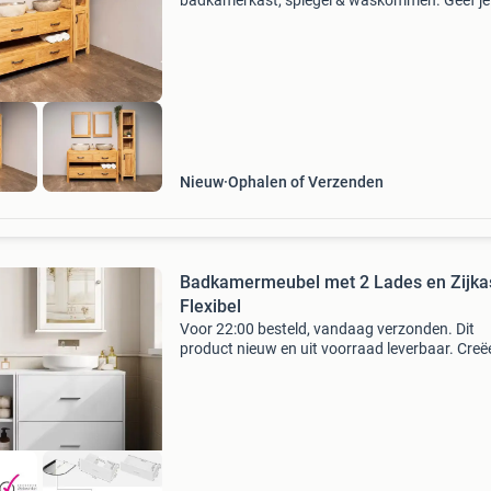
badkamerkast, spiegel & waskommen. Geef je
badkamer een unieke, duurzame uitstraling m
onze badkamermeubel set van gerecycled
teakhout. Elke stuk hout vertel
Nieuw
Ophalen of Verzenden
Badkamermeubel met 2 Lades en Zijkas
Flexibel
Voor 22:00 besteld, vandaag verzonden. Dit
product nieuw en uit voorraad leverbaar. Creë
een nette en functionele badkamer met dit
complete badkamermeubel bestaande uit een
wastafelkast en een losse