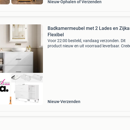
Nieuw
Ophalen of Verzenden
Badkamermeubel met 2 Lades en Zijkas
Flexibel
Voor 22:00 besteld, vandaag verzonden. Dit
product nieuw en uit voorraad leverbaar. Creë
een nette en functionele badkamer met dit
complete badkamermeubel bestaande uit een
wastafelkast en een losse
ordeeld met 9+
Nieuw
Verzenden