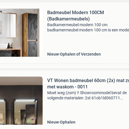
Badmeubel Modern 100CM
(Badkamermeubels)
Badkamermeubel modern 100 cm
badkamermeubel modern 100 cm is een mode
badkamermeubel in betonlook antraciet en w
houtlook kleuren. Dit badmeubel past met zijn
eigenwijze en aantrekkelijke uitst
Nieuw
Ophalen of Verzenden
VT Wonen badmeubel 60cm (2x) mat z
met waskom - 0011
Moet weg (zsm) !! Showroommodel bevat de
volgende materialen: 2st 61ob1ld060711
onderkast tidy 60x40,5x20cm mat lak black 1
push to open 2st 6132at4006t9711
6132at40060t9/711 afdektablet tidy 60,5x
Nieuw
Ophalen