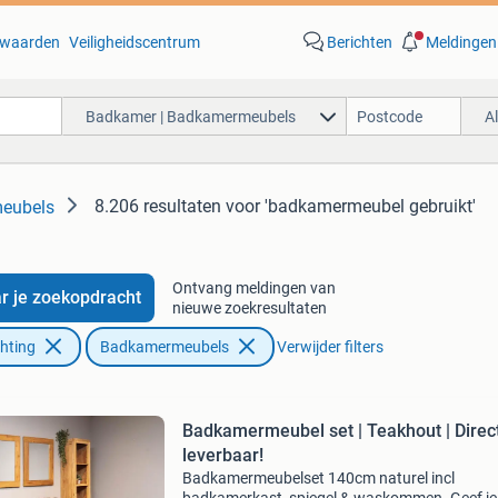
waarden
Veiligheidscentrum
Berichten
Meldingen
Badkamer | Badkamermeubels
A
8.206 resultaten
voor 'badkamermeubel gebruikt'
eubels
Ontvang meldingen van
r je zoekopdracht
nieuwe zoekresultaten
chting
Badkamermeubels
Verwijder filters
Badkamermeubel set | Teakhout | Direc
leverbaar!
Badkamermeubelset 140cm naturel incl