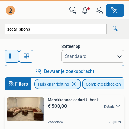
Banken | Complete zithoeken
Sorteer op
Alle afstanden…
Bewaar je zoekopdracht
Filters
Huis en Inrichting
Complete zithoeken
Marokkaanse sedari U-bank
€ 500,00
Details
Zaandam
28 jul 26