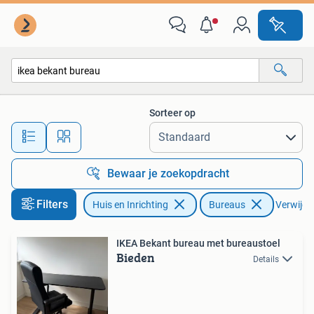
Bureaus
Sorteer op
Alle afstanden…
Bewaar je zoekopdracht
Filters
Huis en Inrichting
Bureaus
Verwijder
IKEA Bekant bureau met bureaustoel
Bieden
Details