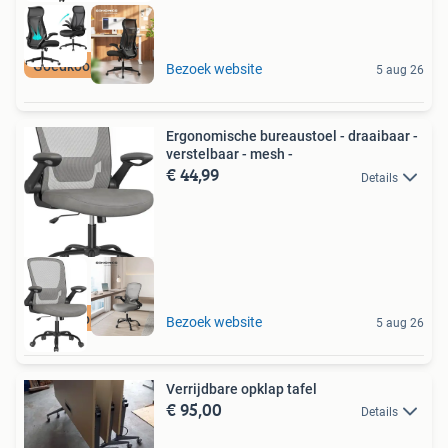
Goedkoopste van NL
Bezoek website
5 aug 26
Ergonomische bureaustoel - draaibaar -
verstelbaar - mesh -
€ 44,99
Details
Goedkoopste van NL
Bezoek website
5 aug 26
Verrijdbare opklap tafel
€ 95,00
Details