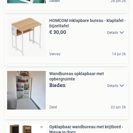
Geleen
28 jun 26
HOMCOM inklapbare bureau - klaptafel -
bijzettafel
€ 30,00
Details
Venray
14 jul 26
Wandbureau opklapbaar met
opbergruimte
Bieden
Details
Zeist
22 jun 26
Opklapbaar wandbureau met krijtbord -
Nieuw in doos