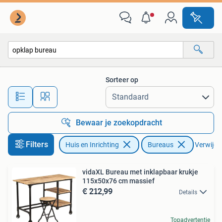
Bureaus
Sorteer op
Alle afstanden…
Bewaar je zoekopdracht
Filters
Huis en Inrichting
Bureaus
Verwijder
vidaXL Bureau met inklapbaar krukje
115x50x76 cm massief
€ 212,99
Details
Topadvertentie