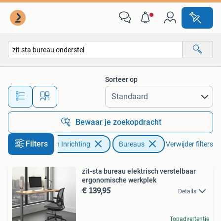
Bureaus
Sorteer op
Alle afstanden…
Bewaar je zoekopdracht
Filters
Huis en Inrichting
Bureaus
Verwijder filters
zit-sta bureau elektrisch verstelbaar
ergonomische werkplek
€ 139,95
Details
Topadvertentie