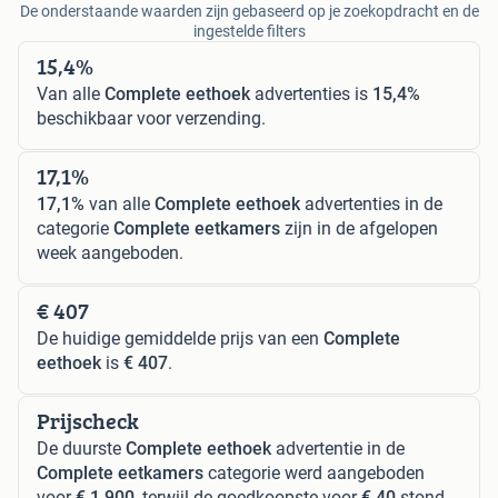
De onderstaande waarden zijn gebaseerd op je zoekopdracht en de
ingestelde filters
15,4%
Van alle
Complete eethoek
advertenties is
15,4%
beschikbaar voor verzending.
17,1%
17,1%
van alle
Complete eethoek
advertenties in de
categorie
Complete eetkamers
zijn in de afgelopen
week aangeboden.
€ 407
De huidige gemiddelde prijs van een
Complete
eethoek
is
€ 407
.
Prijscheck
De duurste
Complete eethoek
advertentie in de
Complete eetkamers
categorie werd aangeboden
voor
€ 1.900
, terwijl de goedkoopste voor
€ 40
stond.