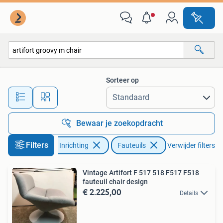
Fauteuils
Sorteer op
Alle afstanden…
Bewaar je zoekopdracht
Filters
Huis en Inrichting
Fauteuils
Verwijder filters
Vintage Artifort F 517 518 F517 F518
fauteuil chair design
€ 2.225,00
Details