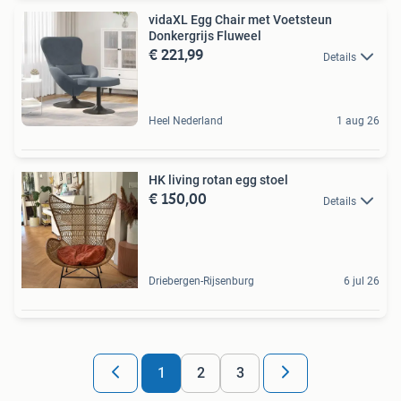
vidaXL Egg Chair met Voetsteun
Donkergrijs Fluweel
€ 221,99
Details
Heel Nederland
1 aug 26
HK living rotan egg stoel
€ 150,00
Details
Driebergen-Rijsenburg
6 jul 26
1
2
3