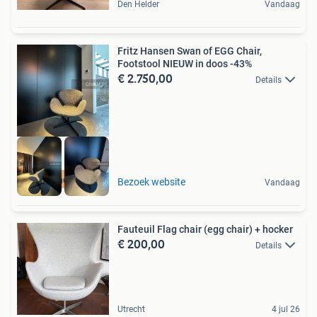
Den Helder
Vandaag
Fritz Hansen Swan of EGG Chair,
Footstool NIEUW in doos -43%
€ 2.750,00
Details
high-end outlet
Bezoek website
Vandaag
Fauteuil Flag chair (egg chair) + hocker
€ 200,00
Details
Utrecht
4 jul 26