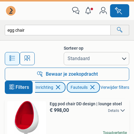
Fauteuils
Sorteer op
Alle afstanden…
Bewaar je zoekopdracht
Filters
Huis en Inrichting
Fauteuils
Verwijder filters
Egg pod chair DD design | lounge stoel
€ 998,00
Details
Topadvertentie