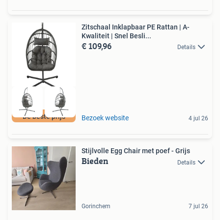
Zitschaal Inklapbaar PE Rattan | A-
Kwaliteit | Snel Besli...
€ 109,96
Details
De beste prijs
Bezoek website
4 jul 26
Stijlvolle Egg Chair met poef - Grijs
Bieden
Details
Gorinchem
7 jul 26