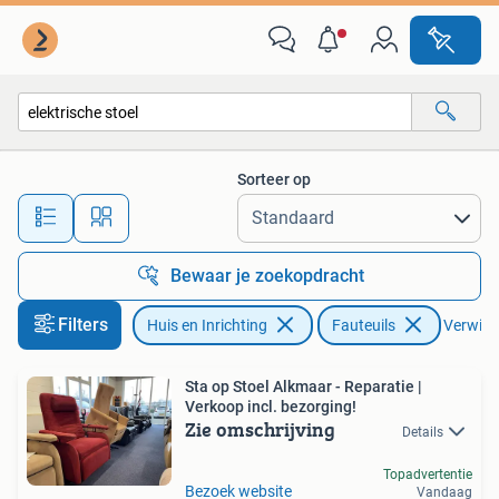
Fauteuils
Sorteer op
Alle afstanden…
Bewaar je zoekopdracht
Filters
Huis en Inrichting
Fauteuils
Verwijde
Sta op Stoel Alkmaar - Reparatie |
Verkoop incl. bezorging!
Zie omschrijving
Details
Topadvertentie
Bezoek website
Vandaag