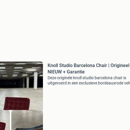
Knoll Studio Barcelona Chair | Origineel 
NIEUW + Garantie
Deze originele knoll studio barcelona chair is
uitgevoerd in een exclusieve bordeauxrode vel
bekleding die speciaal door één atelier op maat
vervaardigd voor een photoshoot. De iconisch
gecapit