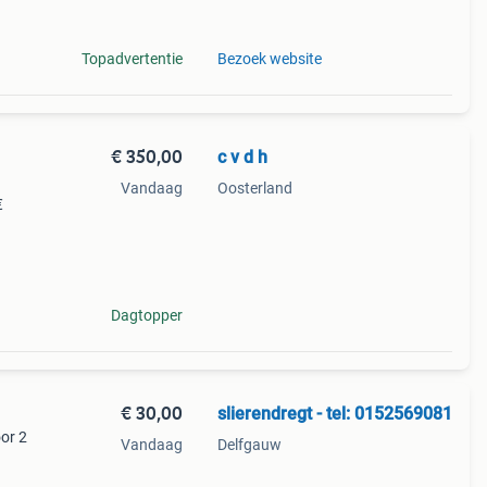
Topadvertentie
Bezoek website
€ 350,00
c v d h
Vandaag
Oosterland
€
Dagtopper
€ 30,00
slierendregt - tel: 0152569081
oor 2
Vandaag
Delfgauw