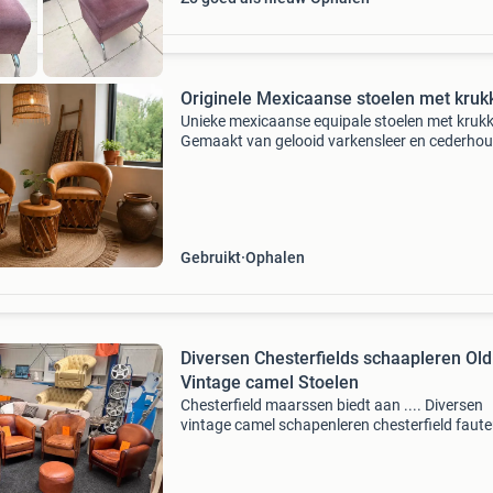
Originele Mexicaanse stoelen met kruk
Unieke mexicaanse equipale stoelen met kruk
Gemaakt van gelooid varkensleer en cederhout
goede vintage staat. De stoelen zitten stevig e
comfortabel. Eén stoel heeft beschadigingen 
de zit
Gebruikt
Ophalen
Diversen Chesterfields schaapleren Old
Vintage camel Stoelen
Chesterfield maarssen biedt aan .... Diversen
vintage camel schapenleren chesterfield fauteu
prachtig chesterfield fauteuils in stijlvol
schapenleer. Deze meubelen heeft een fraaie
vintage uitstr