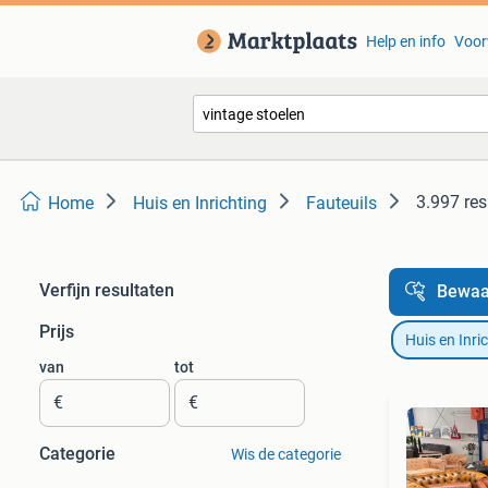
Help en info
Voor
3.997 res
Home
Huis en Inrichting
Fauteuils
Verfijn resultaten
Bewaa
Prijs
Huis en Inri
van
tot
€
€
Categorie
Wis de categorie