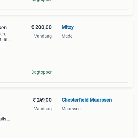
€ 200,00
Mitzy
ken
ken.
Vandaag
Made
. In
n
aan
Dagtopper
€ 249,00
Chesterfield Maarssen
Vandaag
Maarssen
ils -