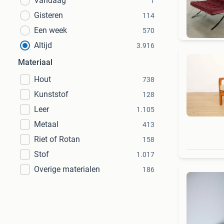
Vandaag
1
G
Gisteren
114
Een week
570
Altijd
3.916
Materiaal
Hout
738
Kunststof
128
Leer
1.105
Metaal
413
Riet of Rotan
158
Stof
1.017
Overige materialen
186