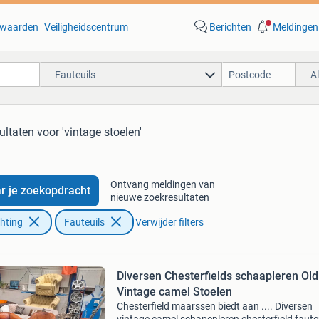
waarden
Veiligheidscentrum
Berichten
Meldingen
Fauteuils
A
ultaten
voor 'vintage stoelen'
Ontvang meldingen van
r je zoekopdracht
nieuwe zoekresultaten
chting
Fauteuils
Verwijder filters
Diversen Chesterfields schaapleren Old
Vintage camel Stoelen
Chesterfield maarssen biedt aan .... Diversen