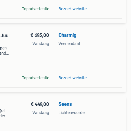
Topadvertentie
Bezoek website
€ 695,00
Charmig
 Juul
Vandaag
Veenendaal
rpen
kende
end
Topadvertentie
Bezoek website
€ 449,00
Seens
(of
Vandaag
Lichtenvoorde
ndere
t
en ze