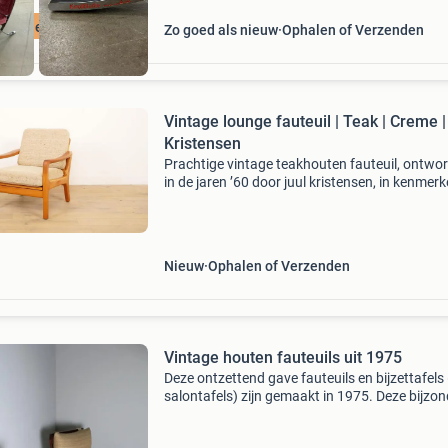
ratis levering
Zo goed als nieuw
Ophalen of Verzenden
Vintage lounge fauteuil | Teak | Creme |
Kristensen
Prachtige vintage teakhouten fauteuil, ontwo
in de jaren ’60 door juul kristensen, in kenmer
deense stijl. Deze stijlvolle fauteuil zit ontzett
comfortabel en is een echte eyecatcher in ie
Nieuw
Ophalen of Verzenden
Vintage houten fauteuils uit 1975
Deze ontzettend gave fauteuils en bijzettafels 
salontafels) zijn gemaakt in 1975. Deze bijzo
stoelen hebben een warme gele bekleding (me
ritsen voor reiniging), een fraai houten frame 