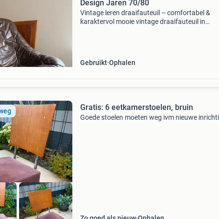
Design Jaren 70/80
Vintage leren draaifauteuil – comfortabel &
karaktervol mooie vintage draaifauteuil in
donkerbruin leder. De stoel draait soepel en zit
heerlijk comfortabel. Hij heeft jarenlang op on
slaapkamer
Gebruikt
Ophalen
Gratis: 6 eetkamerstoelen, bruin
 weg
Goede stoelen moeten weg ivm nieuwe inricht
Zo goed als nieuw
Ophalen