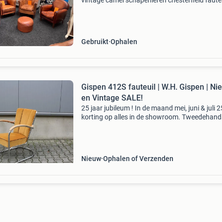
vintage camel schapenleren chesterfield fauteu
prachtig chesterfield fauteuils in stijlvol
schapenleer. Deze meubelen heeft een fraaie
vintage uitstr
Gebruikt
Ophalen
Gispen 412S fauteuil | W.H. Gispen | Nieuw
en Vintage SALE!
25 jaar jubileum ! In de maand mei, juni & juli 
korting op alles in de showroom. Tweedehand
nieuwe showmodellen. We hebben véél louis
poulsen lampen! *Korting geldt niet op reeds 
Nieuw
Ophalen of Verzenden