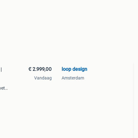
€ 2.999,00
loop design
|
Vandaag
Amsterdam
vet
 is
e