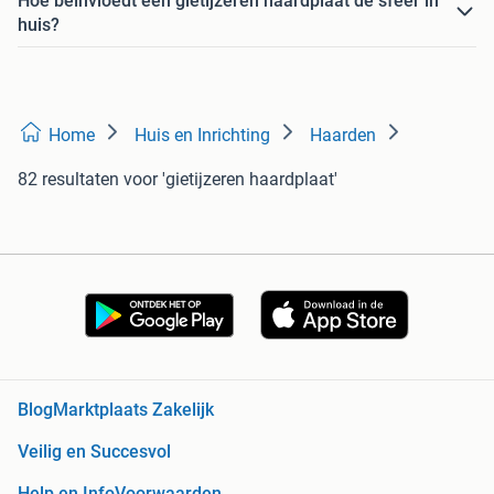
Hoe beïnvloedt een gietijzeren haardplaat de sfeer in
huis?
Home
Huis en Inrichting
Haarden
82 resultaten
voor 'gietijzeren haardplaat'
Blog
Marktplaats Zakelijk
Veilig en Succesvol
Help en Info
Voorwaarden