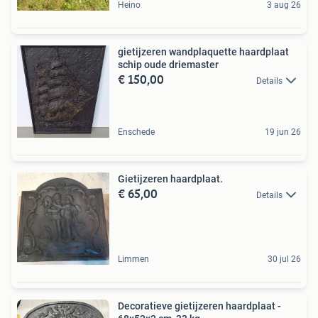
Heino
3 aug 26
gietijzeren wandplaquette haardplaat
schip oude driemaster
€ 150,00
Details
Enschede
19 jun 26
Gietijzeren haardplaat.
€ 65,00
Details
Limmen
30 jul 26
Decoratieve gietijzeren haardplaat -