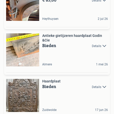
Details
Heythuysen
2 jul 26
Antieke gietijzeren haardplaat Godin
&Cie
Bieden
Details
Almere
1 mei 26
Haardplaat
Bieden
Details
Zuidwolde
17 jun 26