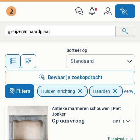
Haarden
Sorteer op
Alle afstanden…
Bewaar je zoekopdracht
Filters
Huis en Inrichting
Haarden
Verwijder
Antieke marmeren schouwen | Piet
Jonker
Op aanvraag
Details
Topadvertentie