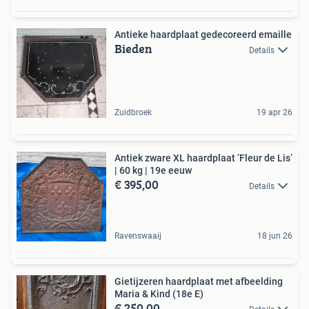
Antieke haardplaat gedecoreerd emaille
Bieden
Details
Zuidbroek
19 apr 26
Antiek zware XL haardplaat ‘Fleur de Lis’
| 60 kg | 19e eeuw
€ 395,00
Details
Ravenswaaij
18 jun 26
Gietijzeren haardplaat met afbeelding
Maria & Kind (18e E)
€ 250,00