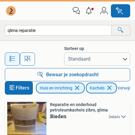
Kachels
Sorteer op
Alle afstanden…
Bewaar je zoekopdracht
Filters
Huis en Inrichting
Kachels
Verwijder 
Reparatie en onderhoud
petroleumkachels zibro, qlima
Bieden
Details