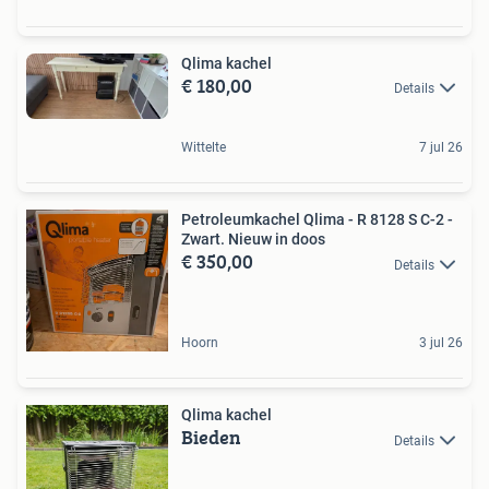
Qlima kachel
€ 180,00
Details
Wittelte
7 jul 26
Petroleumkachel Qlima - R 8128 S C-2 -
Zwart. Nieuw in doos
€ 350,00
Details
Hoorn
3 jul 26
Qlima kachel
Bieden
Details