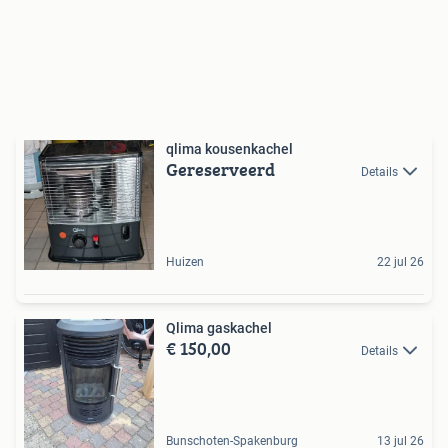
qlima kousenkachel
Gereserveerd
Details
Huizen
22 jul 26
Qlima gaskachel
€ 150,00
Details
Bunschoten-Spakenburg
13 jul 26