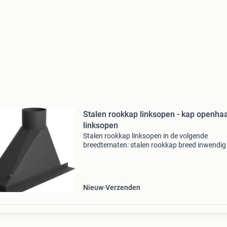
Stalen rookkap linksopen - kap openha
linksopen
Stalen rookkap linksopen in de volgende
breedtematen: stalen rookkap breed inwendig
mm + afsluitklep € 505,00 inwendige breedte:
mm – uitwendige breedte: 750 mm – hoogte: 
mm met klep
Nieuw
Verzenden