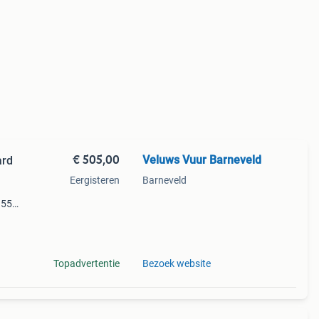
€ 505,00
Veluws Vuur Barneveld
ard
Eergisteren
Barneveld
 555
 555
487
Topadvertentie
Bezoek website