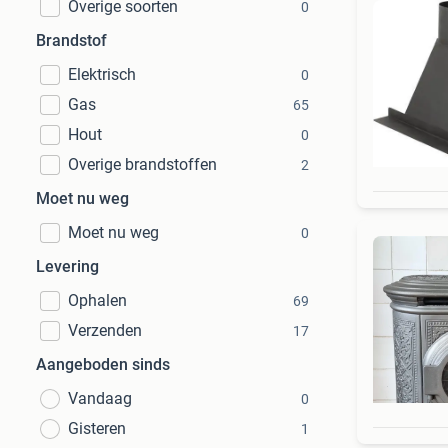
Overige soorten
0
Brandstof
Elektrisch
0
Gas
65
Hout
0
Overige brandstoffen
2
Moet nu weg
Moet nu weg
0
Levering
Ophalen
69
Verzenden
17
Aangeboden sinds
Vandaag
0
Gisteren
1