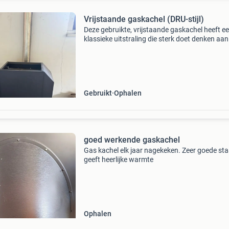
Vrijstaande gaskachel (DRU-stijl)
Deze gebruikte, vrijstaande gaskachel heeft e
klassieke uitstraling die sterk doet denken aan
populaire modellen van het merk dru, zoals de
columbus of alto basso. Perfect voor wie op z
na
Gebruikt
Ophalen
goed werkende gaskachel
Gas kachel elk jaar nagekeken. Zeer goede sta
geeft heerlijke warmte
Ophalen