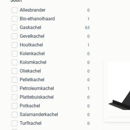
Soort
Allesbrander
0
Bio-ethanolhaard
1
Gaskachel
63
Gevelkachel
0
Houtkachel
1
Kolenkachel
0
Kolomkachel
0
Oliekachel
0
Pelletkachel
0
Petroleumkachel
1
Plattebuiskachel
0
Potkachel
0
Salamanderkachel
0
Turfkachel
0