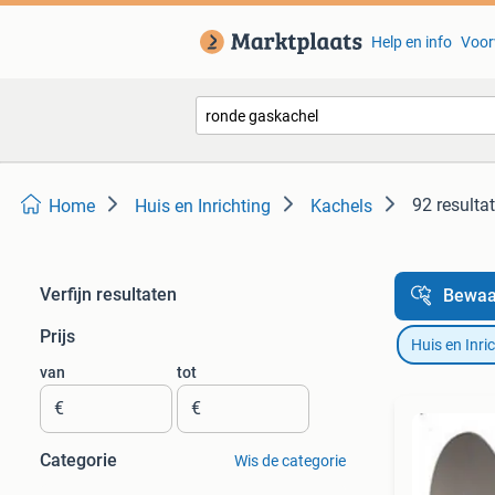
Help en info
Voor
92 resulta
Home
Huis en Inrichting
Kachels
Verfijn resultaten
Bewaa
Prijs
Huis en Inri
van
tot
€
€
Categorie
Wis de categorie