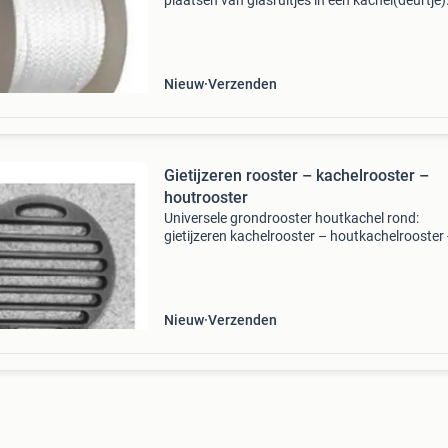
plaatsen van glasruitjes in een kachel(deurtje)
geschikt voor het afdichten van naden tussen
kanaal en kachelaansluiting. Max temperatuu
graden.
Nieuw
Verzenden
Gietijzeren rooster – kachelrooster –
houtrooster
Universele grondrooster houtkachel rond:
gietijzeren kachelrooster – houtkachelrooster -
op: roosters zijn altijd een paar mm kleiner da
aangegeven diameter zodat ze in een opening
de vloe
Nieuw
Verzenden