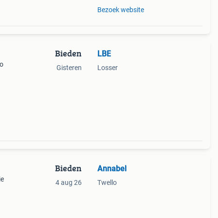
Bezoek website
Bieden
LBE
to
Gisteren
Losser
Bieden
Annabel
ie
4 aug 26
Twello