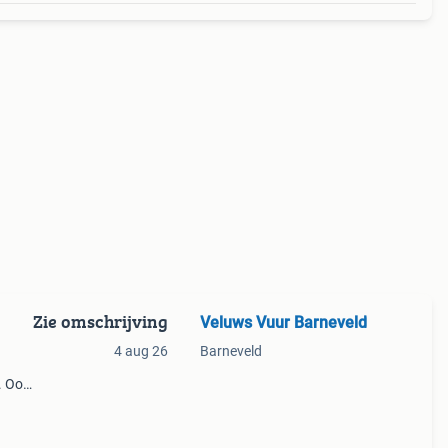
Zie omschrijving
Veluws Vuur Barneveld
4 aug 26
Barneveld
. Ook
r 550