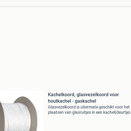
Kachelkoord, glasvezelkoord voor
houtkachel - gaskachel
Glasvezelkoord is uitermate geschikt voor het
plaatsen van glasruitjes in een kachel(deurtje)
geschikt voor het afdichten van naden tussen
kanaal en kachelaansluiting. Max temperatuu
graden.