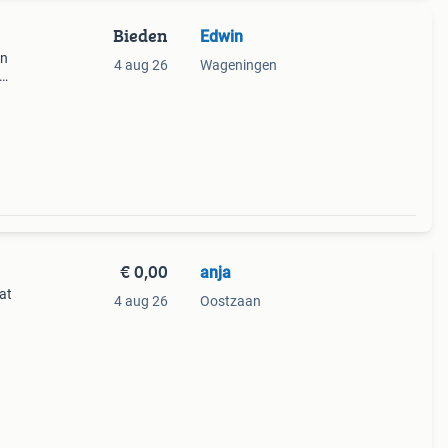
Bieden
Edwin
en
4 aug 26
Wageningen
 dru
oek is
€ 0,00
anja
at
4 aug 26
Oostzaan