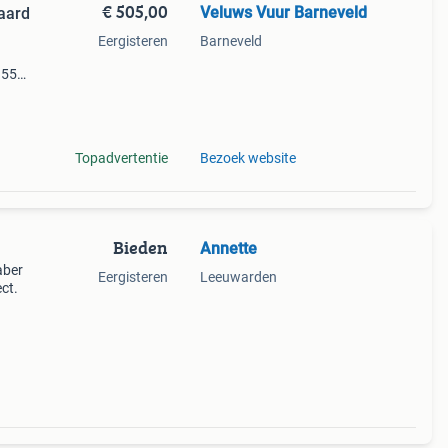
€ 505,00
Veluws Vuur Barneveld
aard
Eergisteren
Barneveld
 555
 555
487
Topadvertentie
Bezoek website
Bieden
Annette
aber
Eergisteren
Leeuwarden
ct.