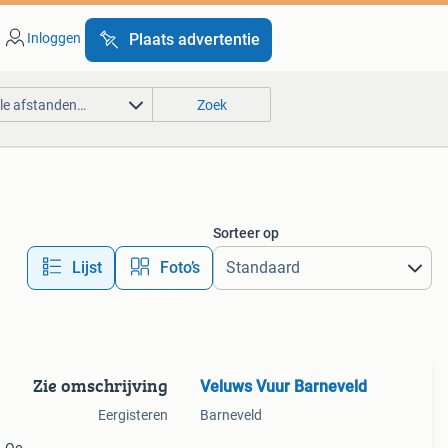
Inloggen
Plaats advertentie
lle afstanden…
Zoek
Sorteer op
Lijst
Foto’s
Zie omschrijving
Veluws Vuur Barneveld
Eergisteren
Barneveld