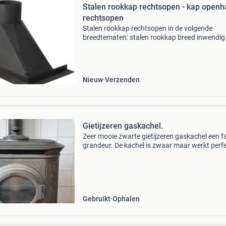
Stalen rookkap rechtsopen - kap openh
rechtsopen
Stalen rookkap rechtsopen in de volgende
breedtematen: stalen rookkap breed inwendig
mm + afsluitklep € 505,00 inwendige breedte:
mm – uitwendige breedte: 750 mm – hoogte: 
mm met klep
Nieuw
Verzenden
Gietijzeren gaskachel.
Zeer mooie zwarte gietijzeren gaskachel een f
grandeur. De kachel is zwaar maar werkt perfe
Gebruikt
Ophalen