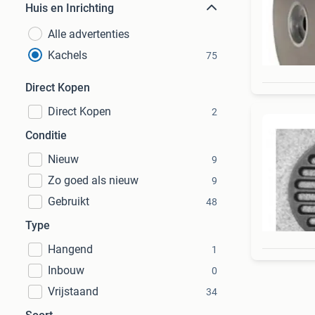
Huis en Inrichting
Alle advertenties
Kachels
75
Direct Kopen
Direct Kopen
2
Conditie
Nieuw
9
Zo goed als nieuw
9
Gebruikt
48
Type
Hangend
1
Inbouw
0
Vrijstaand
34