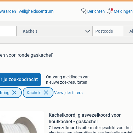
waarden
Veiligheidscentrum
Berichten
Meldingen
Kachels
A
ten
voor 'ronde gaskachel'
Ontvang meldingen van
r je zoekopdracht
nieuwe zoekresultaten
chting
Kachels
Verwijder filters
Kachelkoord, glasvezelkoord voor
houtkachel - gaskachel
Glasvezelkoord is uitermate geschikt voor het