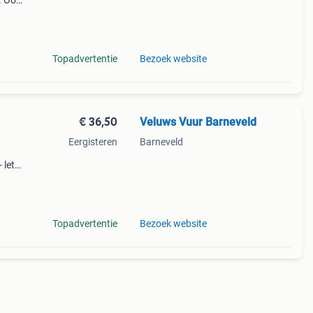
. Ook
r 550
Topadvertentie
Bezoek website
€ 36,50
Veluws Vuur Barneveld
Eergisteren
Barneveld
 let
n de
 van
Topadvertentie
Bezoek website