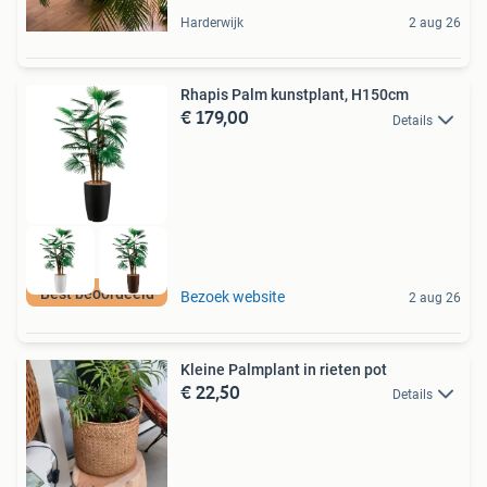
Harderwijk
2 aug 26
Rhapis Palm kunstplant, H150cm
€ 179,00
Details
Best beoordeeld
Bezoek website
2 aug 26
Kleine Palmplant in rieten pot
€ 22,50
Details