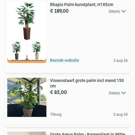
Rhapis Palm kunstplant, H185cm
€ 189,00
Details
Best beoordeeld
Bezoek website
3 aug 26
Vissenstaart grote palm incl mand 150
cm
€ 85,00
Details
Tilburg
2 aug 26
Grote Areca Palm - Kamerplant in Witte