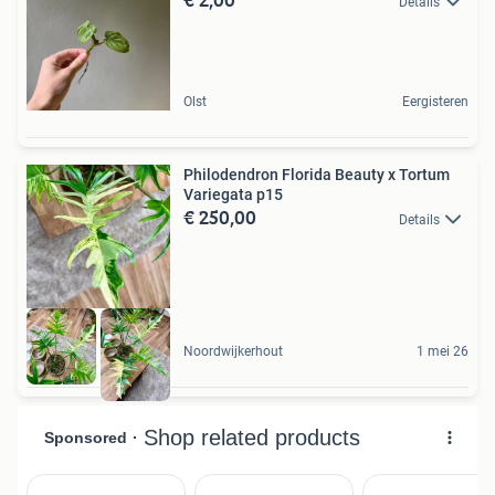
Details
Olst
Eergisteren
Philodendron Florida Beauty x Tortum
Variegata p15
€ 250,00
Details
Noordwijkerhout
1 mei 26