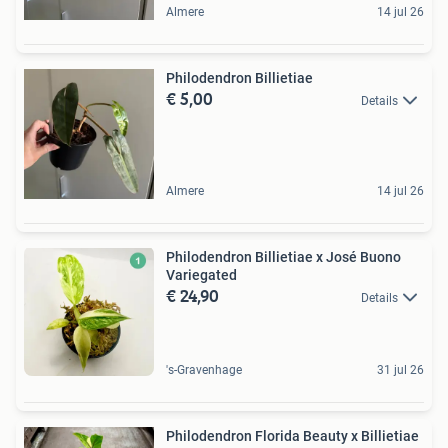
Almere
14 jul 26
Philodendron Billietiae
€ 5,00
Details
Almere
14 jul 26
Philodendron Billietiae x José Buono
Variegated
€ 24,90
Details
's-Gravenhage
31 jul 26
Philodendron Florida Beauty x Billietiae