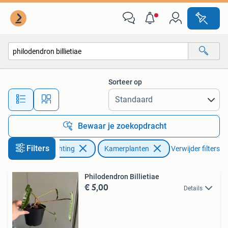
Kamerplanten
Sorteer op
Alle afstanden…
Bewaar je zoekopdracht
Filters
Huis en Inrichting
Kamerplanten
Verwijder filters
Philodendron Billietiae
€ 5,00
Details