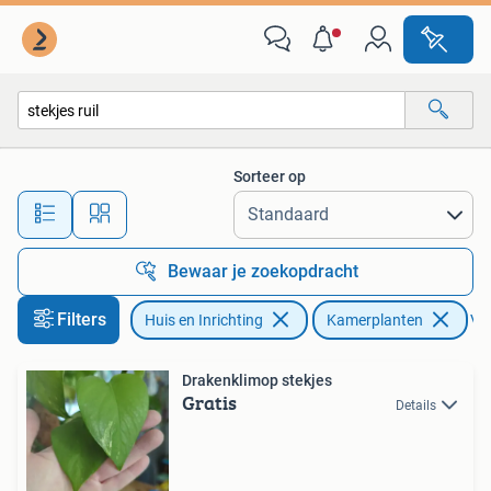
Kamerplanten
Sorteer op
Alle afstanden…
Bewaar je zoekopdracht
Filters
Huis en Inrichting
Kamerplanten
Ver
Drakenklimop stekjes
Gratis
Details