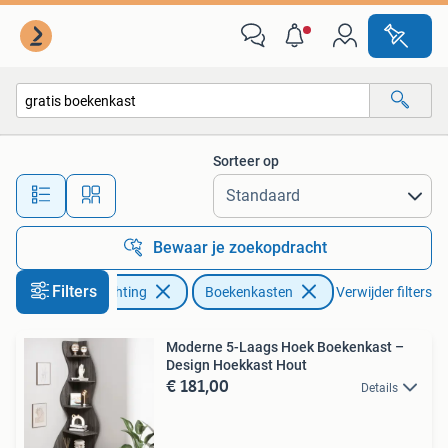
Kasten | Boekenkasten
Sorteer op
Alle afstanden…
Bewaar je zoekopdracht
Filters
Huis en Inrichting
Boekenkasten
Verwijder filters
Moderne 5-Laags Hoek Boekenkast –
Design Hoekkast Hout
€ 181,00
Details