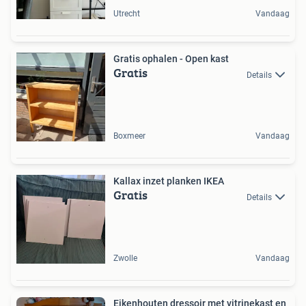
Utrecht
Vandaag
Gratis ophalen - Open kast
Gratis
Details
Boxmeer
Vandaag
Kallax inzet planken IKEA
Gratis
Details
Zwolle
Vandaag
Eikenhouten dressoir met vitrinekast en