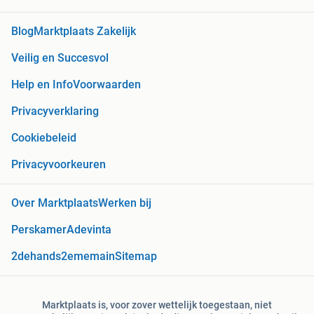
Blog
Marktplaats Zakelijk
Veilig en Succesvol
Help en Info
Voorwaarden
Privacyverklaring
Cookiebeleid
Privacyvoorkeuren
Over Marktplaats
Werken bij
Perskamer
Adevinta
2dehands
2ememain
Sitemap
Marktplaats is, voor zover wettelijk toegestaan, niet