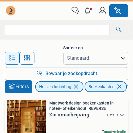
Kasten | Boekenkasten
Sorteer op
Alle afstanden…
Bewaar je zoekopdracht
Filters
Huis en Inrichting
Boekenkasten
Ver
Maatwerk design boekenkasten in
noten- of eikenhout: REVERSE
Zie omschrijving
Details
Topadvertentie