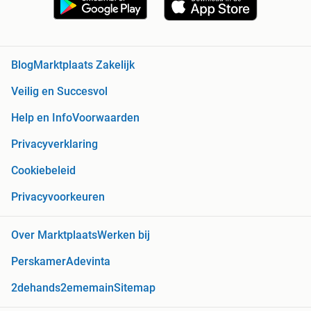
Blog
Marktplaats Zakelijk
Veilig en Succesvol
Help en Info
Voorwaarden
Privacyverklaring
Cookiebeleid
Privacyvoorkeuren
Over Marktplaats
Werken bij
Perskamer
Adevinta
2dehands
2ememain
Sitemap