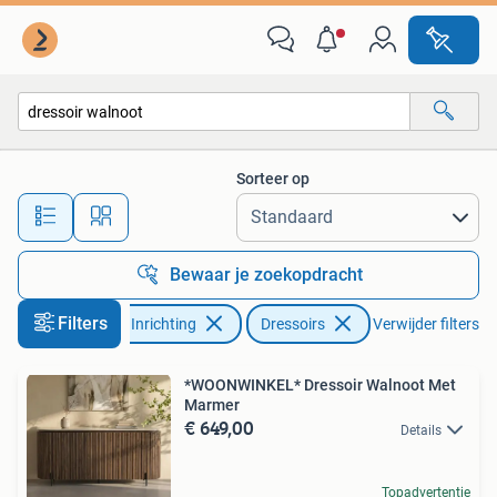
Kasten | Dressoirs
Sorteer op
Alle afstanden…
Bewaar je zoekopdracht
Filters
Huis en Inrichting
Dressoirs
Verwijder filters
*WOONWINKEL* Dressoir Walnoot Met
Marmer
€ 649,00
Details
Topadvertentie