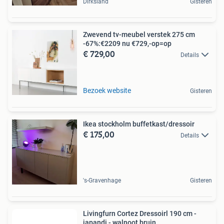
Dirksland
Gisteren
Zwevend tv-meubel verstek 275 cm
-67%:€2209 nu €729,-op=op
€ 729,00
Details
Bezoek website
Gisteren
Ikea stockholm buffetkast/dressoir
€ 175,00
Details
's-Gravenhage
Gisteren
Livingfurn Cortez Dressoirl 190 cm -
japandi - walnoot bruin