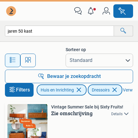
Kasten | Dressoirs
Sorteer op
Alle afstanden…
Bewaar je zoekopdracht
Filters
Huis en Inrichting
Dressoirs
Verwijde
Vintage Summer Sale bij Sixty Fruits!
Zie omschrijving
Details