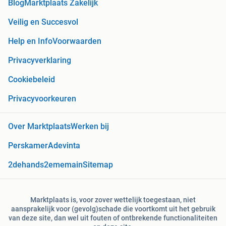
Blog
Marktplaats Zakelijk
Veilig en Succesvol
Help en Info
Voorwaarden
Privacyverklaring
Cookiebeleid
Privacyvoorkeuren
Over Marktplaats
Werken bij
Perskamer
Adevinta
2dehands
2ememain
Sitemap
Marktplaats is, voor zover wettelijk toegestaan, niet
aansprakelijk voor (gevolg)schade die voortkomt uit het gebruik
van deze site, dan wel uit fouten of ontbrekende functionaliteiten