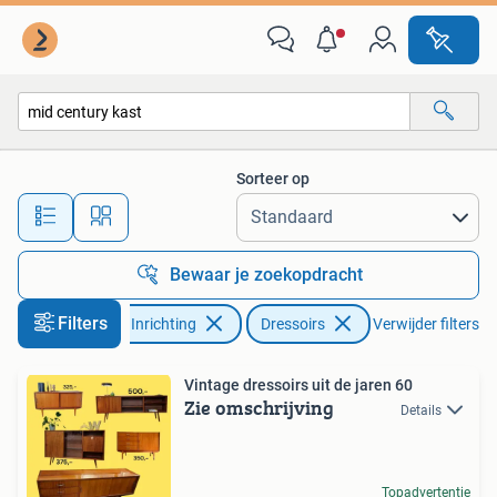
Kasten | Dressoirs
Sorteer op
Alle afstanden…
Bewaar je zoekopdracht
Filters
Huis en Inrichting
Dressoirs
Verwijder filters
Vintage dressoirs uit de jaren 60
Zie omschrijving
Details
Topadvertentie