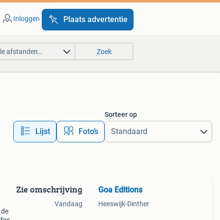
Inloggen
Plaats advertentie
lle afstanden…
Zoek
Sorteer op
Lijst
Foto’s
Zie omschrijving
Goa Editions
Vandaag
Heeswijk-Dinther
 de