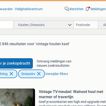
waarden
Veiligheidscentrum
Berichten
Meldingen
Kasten | Dressoirs
A
2.846 resultaten
voor 'vintage houten kast'
Ontvang meldingen van
r je zoekopdracht
nieuwe zoekresultaten
chting
Dressoirs
Verwijder filters
Vintage TV-meubel: Walnoot hout met
marmer of travertijn
Geef je woonkamer een high-end upgrade met