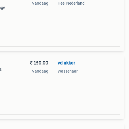
Vandaag
Heel Nederland
age
k,
€ 150,00
vd akker
s,
Vandaag
Wassenaar