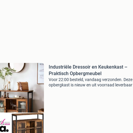
Industriële Dressoir en Keukenkast –
Praktisch Opbergmeubel
Voor 22:00 besteld, vandaag verzonden. Deze
opbergkast is nieuw en uit voorraad leverbaar 
Houd je huis georganiseerd met deze ruime en
veelzijdige opbergkast met 8 stoffen lades, ee
ingebouwd laads