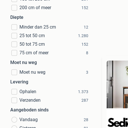
200 cm of meer
152
Diepte
Minder dan 25 cm
12
25 tot 50 cm
1.280
50 tot 75 cm
152
75 cm of meer
8
Moet nu weg
Moet nu weg
3
Levering
Ophalen
1.373
Verzenden
287
Aangeboden sinds
Vandaag
28