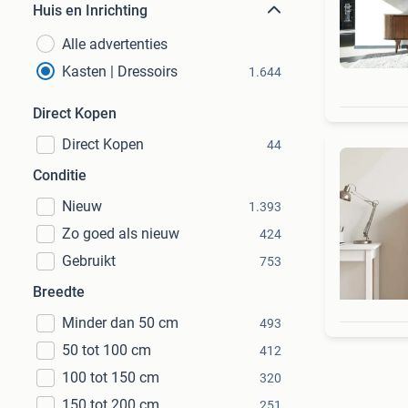
Huis en Inrichting
Alle advertenties
Kasten | Dressoirs
1.644
Direct Kopen
Direct Kopen
44
Conditie
Nieuw
1.393
Zo goed als nieuw
424
Gebruikt
753
Breedte
Minder dan 50 cm
493
50 tot 100 cm
412
100 tot 150 cm
320
150 tot 200 cm
251