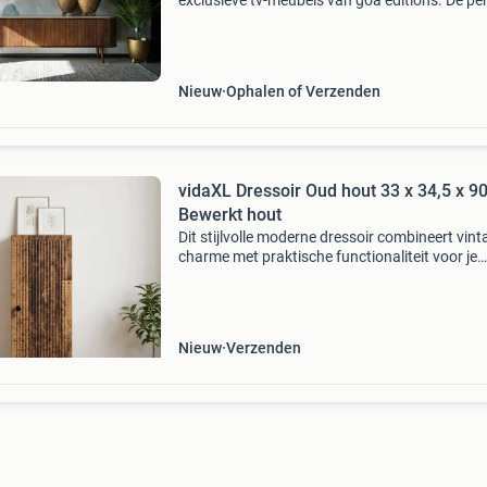
exclusieve tv-meubels van goa editions. De pe
balans tussen de warme, vintage look van wa
en de onmiskenbare luxe van echt zwart of gr
marme
Nieuw
Ophalen of Verzenden
vidaXL Dressoir Oud hout 33 x 34,5 x 9
Bewerkt hout
Dit stijlvolle moderne dressoir combineert vint
charme met praktische functionaliteit voor je
woonkamer. Het biedt veel opslagruimte en is
ontworpen voor veelzijdig en duurzaam gebrui
perfect voo
Nieuw
Verzenden