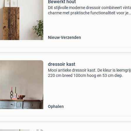
Bewerkt hout
Dit stijlvolle moderne dressoir combineert vint
charme met praktische functionaliteit voor je
woonkamer. Het biedt veel opslagruimte en is
ontworpen voor veelzijdig en duurzaam gebrui
perfect voo
Nieuw
Verzenden
dressoir kast
Mooi antieke dressoir kast. De kleur is leemgrij
220 cm breed 100cm hoog en 53 cm diep.
Ophalen