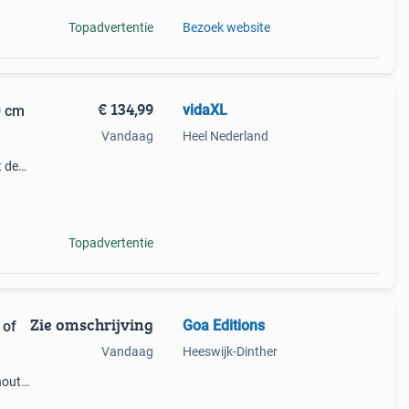
Topadvertentie
Bezoek website
€ 134,99
vidaXL
0 cm
Vandaag
Heel Nederland
t de
egant
ser
Topadvertentie
Zie omschrijving
Goa Editions
 of
Vandaag
Heeswijk-Dinther
out.
rmer,