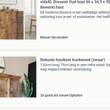
vidaXL Dressoir Oud hout 66 x 34,5 x 9
Bewerkt hout
Dit moderne dressoir is een veelzijdige opbergl
oplossing voor je eet- of woonkamer. Het heef
afmetingen van 66 x 34,5 x 90 cm en is een el
stuk dat je helpt om je spullen netjes te organi
Nieuw
Verzenden
Robuste houtkast truckwood (zwaar)
120cm hoog 75cm lang in zeer nette staat! G
weg wegens interieur verandering.
Zo goed als nieuw
Ophalen