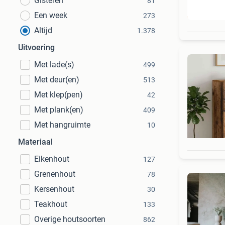
Gisteren
81
Beo
Een week
273
Altijd
1.378
Uitvoering
Met lade(s)
499
Met deur(en)
513
Met klep(pen)
42
Met plank(en)
409
Met hangruimte
10
Materiaal
Eikenhout
127
Grenenhout
78
Kersenhout
30
Teakhout
133
Overige houtsoorten
862