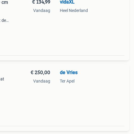
€ 134,99
vidaXL
0 cm
Vandaag
Heel Nederland
t de
egant
ser
€ 250,00
de Vries
aat
Vandaag
Ter Apel