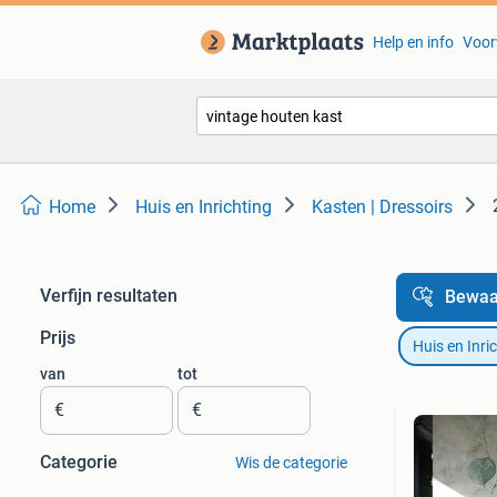
Help en info
Voor
Home
Huis en Inrichting
Kasten | Dressoirs
Verfijn resultaten
Bewaa
Prijs
Huis en Inri
van
tot
€
€
Categorie
Wis de categorie