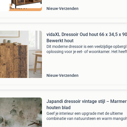
ordeeld met 9+
Nieuw
Verzenden
vidaXL Dressoir Oud hout 66 x 34,5 x 9
Bewerkt hout
Dit moderne dressoir is een veelzijdige opbergl
oplossing voor je eet- of woonkamer. Het heef
afmetingen van 66 x 34,5 x 90 cm en is een el
stuk dat je helpt om je spullen netjes te organi
Nieuw
Verzenden
Japandi dressoir vintage stijl – Marmer
houten blad
Geef je interieur een upgrade met de ultieme
combinatie van natuursteen en warm mangoh
Of je nu valt voor de diepe sfeer van zwart ma