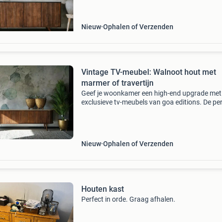
de unieke look van groen marmer of de rustige
elegantie v
Nieuw
Ophalen of Verzenden
Vintage TV-meubel: Walnoot hout met
marmer of travertijn
Geef je woonkamer een high-end upgrade met
exclusieve tv-meubels van goa editions. De pe
balans tussen de warme, vintage look van wa
en de onmiskenbare luxe van echt zwart of gr
marme
Nieuw
Ophalen of Verzenden
Houten kast
Perfect in orde. Graag afhalen.