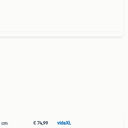
€ 74,99
vidaXL
0 cm