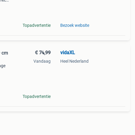
rfecte
lnoot
oen
Topadvertentie
Bezoek website
€ 74,99
vidaXL
0 cm
Vandaag
Heel Nederland
age
k,
Topadvertentie