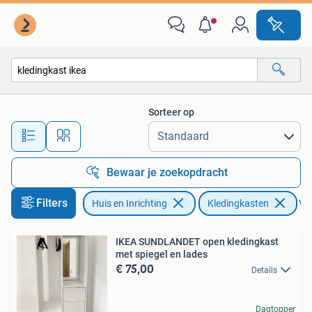
Kasten | Kledingkasten
Sorteer op
Alle afstanden…
Bewaar je zoekopdracht
Filters
Huis en Inrichting
Kledingkasten
Ver
IKEA SUNDLANDET open kledingkast
met spiegel en lades
€ 75,00
Details
Dagtopper