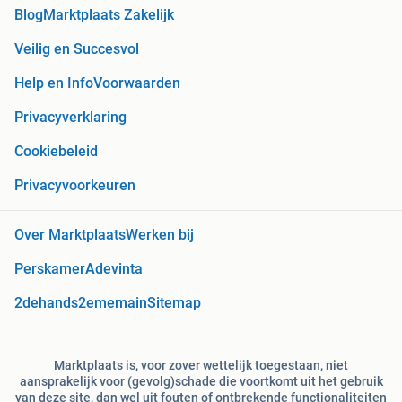
Blog
Marktplaats Zakelijk
Veilig en Succesvol
Help en Info
Voorwaarden
Privacyverklaring
Cookiebeleid
Privacyvoorkeuren
Over Marktplaats
Werken bij
Perskamer
Adevinta
2dehands
2ememain
Sitemap
Marktplaats is, voor zover wettelijk toegestaan, niet
aansprakelijk voor (gevolg)schade die voortkomt uit het gebruik
van deze site, dan wel uit fouten of ontbrekende functionaliteiten