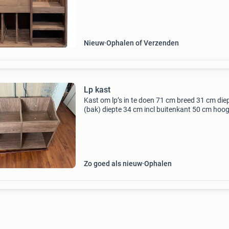
Nieuw
Ophalen of Verzenden
Lp kast
Kast om lp’s in te doen 71 cm breed 31 cm die
(bak) diepte 34 cm incl buitenkant 50 cm hoo
krasjes maar dit is haast niet te zien ophalen u
hoogeveen
Zo goed als nieuw
Ophalen