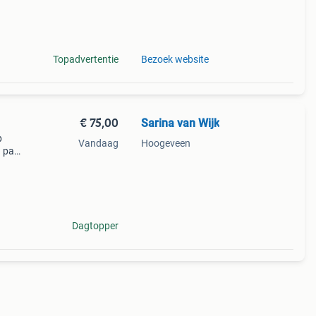
Topadvertentie
Bezoek website
€ 75,00
Sarina van Wijk
p
Vandaag
Hoogeveen
g paar
it
Dagtopper