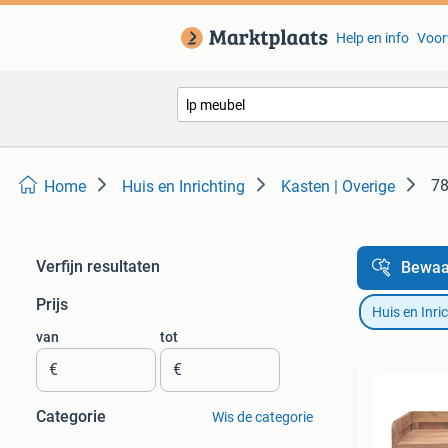
Help en info
Voor
78
Home
Huis en Inrichting
Kasten | Overige
Verfijn resultaten
Bewaa
Prijs
Huis en Inri
van
tot
€
€
Categorie
Wis de categorie