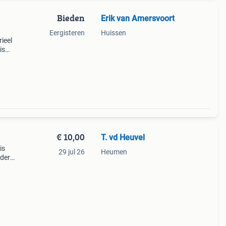
Bieden
Erik van Amersvoort
Eergisteren
Huissen
rieel
is
 uw
i
€ 10,00
T. vd Heuvel
is
29 jul 26
Heumen
ndere
ct