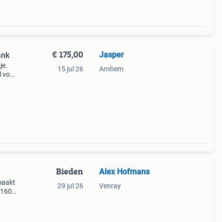
€ 175,00
Jasper
ank
je.
15 jul 26
Arnhem
l voor
 het
c
Bieden
Alex Hofmans
emaakt
29 jul 26
Venray
 160