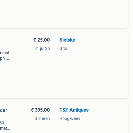
€ 25,00
Sietske
31 jul 26
Grou
erkast
p vier
 h
€ 395,00
T&T Antiques
nder
Gisteren
Hoogeveen
60.
 met