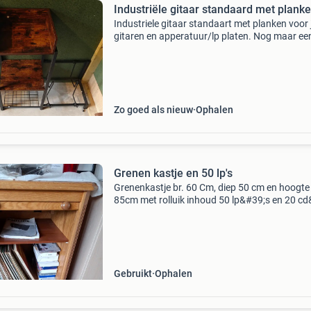
Industriële gitaar standaard met plank
Industriele gitaar standaart met planken voor 
gitaren en apperatuur/lp platen. Nog maar een
jaar oud. Toch voor muurbeugels gekozen.
Zo goed als nieuw
Ophalen
Grenen kastje en 50 lp's
Grenenkastje br. 60 Cm, diep 50 cm en hoogte
85cm met rolluik inhoud 50 lp&#39;s en 20 c
verschillende genres
Gebruikt
Ophalen