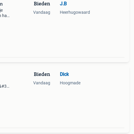
Bieden
J.B
en
je
Vandaag
Heerhugowaard
 half
Bieden
Dick
Vandaag
Hoogmade
d&#39;