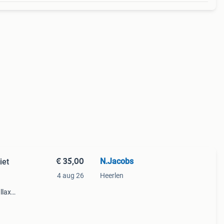
€ 35,00
N.Jacobs
iet
4 aug 26
Heerlen
llax
 het
e