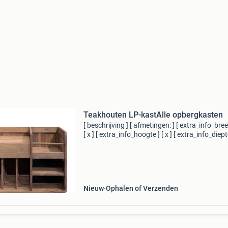
Teakhouten LP-kastAlle opbergkasten
[ beschrijving ] [ afmetingen: ] [ extra_info_bree
[ x ] [ extra_info_hoogte ] [ x ] [ extra_info_diept
Nieuw
Ophalen of Verzenden