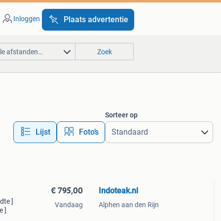
Inloggen
Plaats advertentie
lle afstanden…
Zoek
Sorteer op
Lijst
Foto’s
€ 795,00
Indoteak.nl
dte ]
Vandaag
Alphen aan den Rijn
e ]