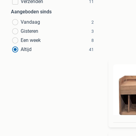
Verzenden
11
Aangeboden sinds
Vandaag
2
Gisteren
3
Een week
8
Altijd
41