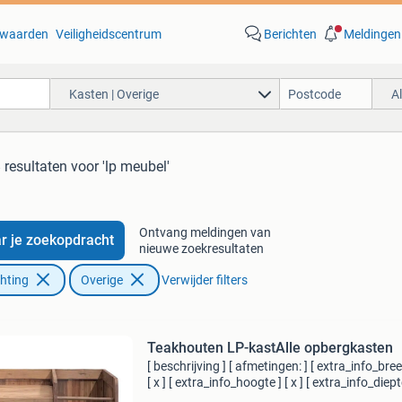
waarden
Veiligheidscentrum
Berichten
Meldingen
Kasten | Overige
A
 resultaten
voor 'lp meubel'
Ontvang meldingen van
r je zoekopdracht
nieuwe zoekresultaten
chting
Overige
Verwijder filters
Teakhouten LP-kastAlle opbergkasten
[ beschrijving ] [ afmetingen: ] [ extra_info_bree
[ x ] [ extra_info_hoogte ] [ x ] [ extra_info_diept