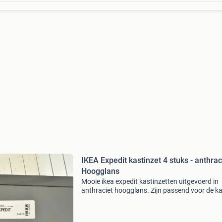
IKEA Expedit kastinzet 4 stuks - anthrac
Hoogglans
Mooie ikea expedit kastinzetten uitgevoerd in
anthraciet hoogglans. Zijn passend voor de ka
kasten van ikea en hebben exact de maat voor
iobergen van lp&#39;s. Verkeren in uitstekend
staa