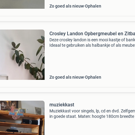
Zo goed als nieuw
Ophalen
Crosley Landon Opbergmeubel en Zitb
Deze crosley landon is een mooi kastje of bank
Ideaal te gebruiken als halbankje of als meube
je platenspeler. Het meubel biedt een lade voor
opbergen van accessoires of platen en een za
Zo goed als nieuw
Ophalen
muziekkast
Muziekkast voor singels, lp, cd en dvd. Zelfg
in goede staat. Maten: hoogte 180cm breedte
cm kast bestaat uit twee delen zelf ophalen en
trappen naar beneden sjouwen.