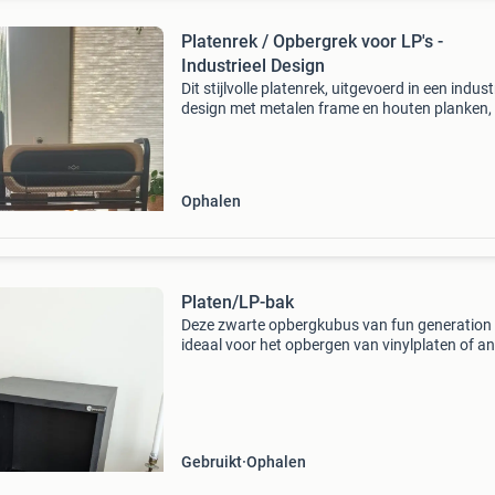
Platenrek / Opbergrek voor LP's -
Industrieel Design
Dit stijlvolle platenrek, uitgevoerd in een indust
design met metalen frame en houten planken, 
perfect voor het opbergen en presenteren van
lp-collectie. Het rek biedt ruimte voor een aanz
Ophalen
Platen/LP-bak
Deze zwarte opbergkubus van fun generation 
ideaal voor het opbergen van vinylplaten of a
spullen. De kubus is nog in goede staat. Perfe
voor een muziekliefhebber of als extra
opbergruimte in
Gebruikt
Ophalen