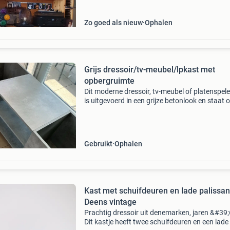
Zo goed als nieuw
Ophalen
Grijs dressoir/tv-meubel/lpkast met
opbergruimte
Dit moderne dressoir, tv-meubel of platenspel
is uitgevoerd in een grijze betonlook en staat o
houten pootjes. Het meubel heeft twee open
vakken aan de zijkanten (ideaal voor lp’s) en in
Gebruikt
Ophalen
Kast met schuifdeuren en lade palissa
Deens vintage
Prachtig dressoir uit denemarken, jaren &#39;
Dit kastje heeft twee schuifdeuren en een lade