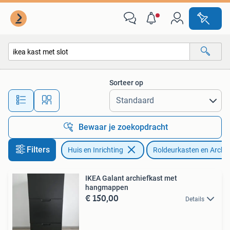
Kasten | Roldeurkasten en Archiefkasten
Sorteer op
Alle afstanden…
Bewaar je zoekopdracht
Filters
Huis en Inrichting
Roldeurkasten en Archi
IKEA Galant archiefkast met
hangmappen
€ 150,00
Details